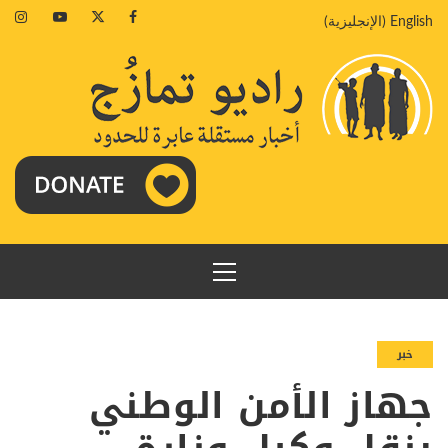
خطي
agram
Youtube
Twitter
Facebook
English
(
الإنجليزية
)
لى
لمحتوى
القائمة
الرئيسية
خبر
جهاز الأمن الوطني