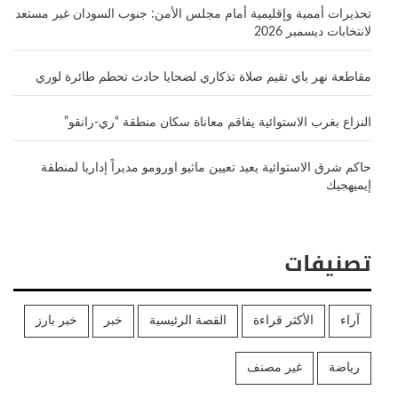
تحذيرات أممية وإقليمية أمام مجلس الأمن: جنوب السودان غير مستعد
لانتخابات ديسمبر 2026
مقاطعة نهر ياي تقيم صلاة تذكاري لضحايا حادث تحطم طائرة لوري
النزاع بغرب الاستوائية يفاقم معاناة سكان منطقة “ري-رانقو”
حاكم شرق الاستوائية يعيد تعيين ماثيو اورومو مديراً إداريا لمنطقة
إيميهجيك
تصنيفات
آراء
الأكثر قراءة
القصة الرئيسية
خبر
خبر بارز
رياضة
غير مصنف