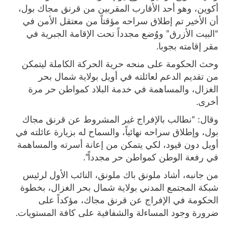
أكوين، وهو أحد الأقارب المقربين من قرنق مجاك بول،
أن الأخير تم إطلاق سراحه مؤقتاً من معتقل الأمن في
“البيت الأزرق” ووُضع مجدداً تحت الإقامة الجبرية في
مقر إقامته بجوبا.
وحث الحكومة على منحه حرية الحركة الكاملة ليتمكن
من تقديم الدعم لعائلته في أويل بولاية شمال بحر
الغزال، والمساهمة في خدمة البلاد كمواطن حر مرة
أخرى.
وقال: “نطالب بالإفراج غير المشروط عن قرنق مجاك
بول، وإطلاق سراحه نهائياً، والسماح له بزيارة عائلته في
أويل دون قيود، لكي يتمكن من إعانة أسرته والمساهمة
في رفعة الوطن كمواطن حر مجدداً”.
من جانبه، أشاد ملونق باك ملونق، النائب الأول لرئيس
شبكة المجتمع المدني بولاية شمال بحر الغزال، بخطوة
الحكومة في الإفراج عن قرنق مجاك، مؤكداً على
ضرورة وجود المساءلة والشفافية على كافة المستويات.