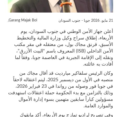
Garang Majak Bol,
21 مايو، 2026
جوبا - جنوب السودان
أعلن جهاز الأمن الوطني في جنوب السودان، يوم
الأربعاء، إطلاق سراح وكيل وزارة المالية والتخطيط
الأسبق، قرنق مجاك بول، من معتقله في مقر مكتب
الأمن الداخلي (ISB) المعروف باسم “البيت الأزرق”،
ونقله إلى الإقامة الجبرية في العاصمة جوبا، وفقاً لما
أفادت به عائلته.
وكان الرئيس سلفاكير ميارديت قد أقال مجاك من
منصبه في الأول من ديسمبر 2025، ليتم اعتقاله لاحقاً
في جوبا فور وصوله من رواندا في 23 فبراير 2026،
وذلك بالتزامن مع بدء الحكومة حملة اعتقالات استهدفت
مسؤولين كباراً سابقين متهمين بسوء إدارة الأموال
والموارد العامة.
وفي تصريح لراديو تمازج يوم الأربعاء، أكد مانقوك