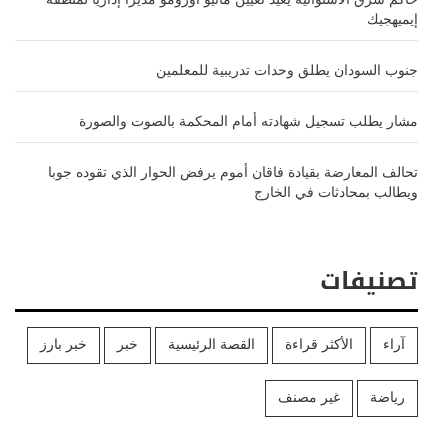
حاكم شرق الاستوائية يعيد تعيين ماثيو اورومو مديراً إداريا لمنطقة
إيميهجيك
جنوب السودان يطلق وحدات تدريبية للمعلمين
مشار يطلب تسجيل شهادته أمام المحكمة بالصوت والصورة
تحالف المعارضة بقيادة فاقان أموم يرفض الحوار الذي تقوده جوبا
ويطالب بمحادثات في الخارج
تصنيفات
آراء
الأكثر قراءة
القصة الرئيسية
خبر
خبر بارز
رياضة
غير مصنف