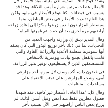
وشدد قوج قائلاً: “المدينة الآن مليئة بمياه الأمطار لأن
الأمطار هطلت مرتين بغزارة أمس الثلاثاء، وهذا قد
يتسبب في فيضانات. كنا نتوقع الأمطار في مايو، ولكن
هذا العام تذبذبت الأمطار في بعض المناطق، بينما
سيضطر المزارعون الذين زرعوا مبكرًا إلى إعادة زراعة
أراضيهم مرة أخرى بعد أن جفت ثم غمرتها المياه.”
وقال المدير دينق إن وزارته واجهت العديد من
التحديات، بما في ذلك تأخر توزيع البذور التي كان يعتقد
أنها ستوفرها منظمة الأغذية والزراعة (الفاو)، والتي
قامت بالفعل بجمع بيانات بيومترية للأشخاص
المستضعفين الذين لا يستطيعون توفير بذور الزراعة.
في غضون ذلك، أكد يوسف لال ميوم، أحد مزارعي
أبيي، وشجع المزارعين على تجنب الاعتماد على
مساعدات المنظمات.
وقال لال: “هذا العام، الأمطار غير كافية، فقد شهدنا
هطول مطرين فقط منذ أمس وقبل أمس. لذلك، لم
يزرع بعض الناس أراضيهم حتى الآن بسبب تأخر