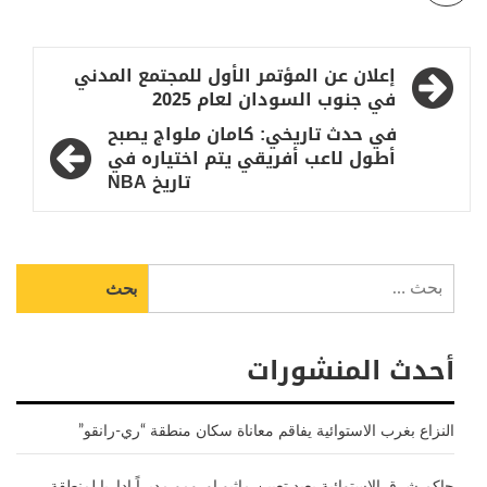
تصفّح
إعلان عن المؤتمر الأول للمجتمع المدني
المقالات
في جنوب السودان لعام 2025
في حدث تاريخي: كامان ملواج يصبح
أطول لاعب أفريقي يتم اختياره في
تاريخ NBA
البحث
عن:
أحدث المنشورات
النزاع بغرب الاستوائية يفاقم معاناة سكان منطقة “ري-رانقو”