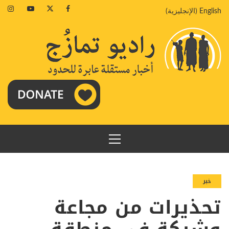
خطي
agram
Youtube
Twitter
Facebook
English
(
الإنجليزية
)
لى
لمحتوى
القائمة
الرئيسية
خبر
تحذيرات من مجاعة