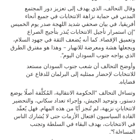
وقال التحالف، الذي يهدف إلى تعزيز دور المجتمع
المدني في حماية نزاهة الانتخابات في جميع أنحاء
أفريقيا، في بيان صحفي شديد اللهجة صدر يوم الخميس
“إن استمرار تأجيل الانتخابات يُنذر بتأجيج الصراع
وتعميق الإقصاء. كما أنه يُضعف الثقة في جهود السلام،
ويجعلها هشة ومعرضة للانهيار – وهذا هو مفترق الطرق
الذي يواجه جنوب السودان اليوم”.
وأوضح التحالف أن شعب جنوب السودان مستعد
للانتخابات لإحضار ممثليه إلى البرلمان للدفاع عن
قضاياه.
وتساءل التحالف “الحكومة الانتقالية، المُكلَّفة أصلًا بوضع
دستور، وتوحيد الجيش، وإجراء تعداد سكاني، والتحضير
لانتخاباتٍ نزيهة، لم تُنجز أيًا من هذه المهام. فهل يُعمِّد
القادة السياسيون افتعال الأزمات حتى لا يُشارك الناس
في الانتخابات، بهدف البقاء في السلطة وتجنب
المساءلة؟”.