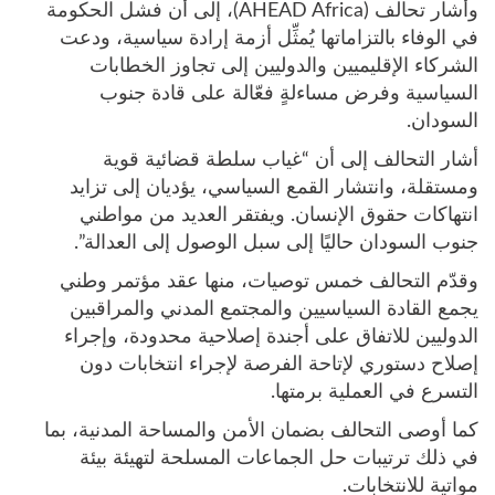
وأشار تحالف (AHEAD Africa)، إلى أن فشل الحكومة
في الوفاء بالتزاماتها يُمثِّل أزمة إرادة سياسية، ودعت
الشركاء الإقليميين والدوليين إلى تجاوز الخطابات
السياسية وفرض مساءلةٍ فعّالة على قادة جنوب
السودان.
أشار التحالف إلى أن “غياب سلطة قضائية قوية
ومستقلة، وانتشار القمع السياسي، يؤديان إلى تزايد
انتهاكات حقوق الإنسان. ويفتقر العديد من مواطني
جنوب السودان حاليًا إلى سبل الوصول إلى العدالة”.
وقدّم التحالف خمس توصيات، منها عقد مؤتمر وطني
يجمع القادة السياسيين والمجتمع المدني والمراقبين
الدوليين للاتفاق على أجندة إصلاحية محدودة، وإجراء
إصلاح دستوري لإتاحة الفرصة لإجراء انتخابات دون
التسرع في العملية برمتها.
كما أوصى التحالف بضمان الأمن والمساحة المدنية، بما
في ذلك ترتيبات حل الجماعات المسلحة لتهيئة بيئة
مواتية للانتخابات.