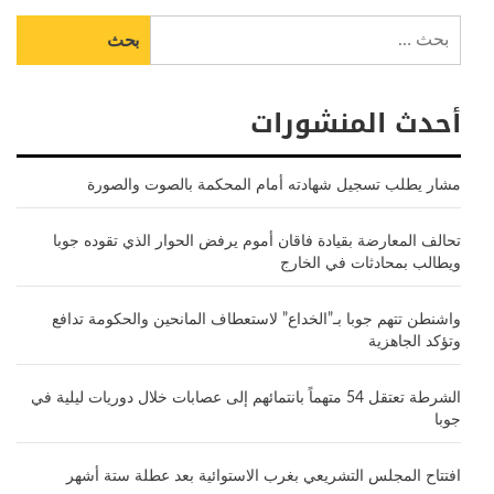
البحث
عن:
أحدث المنشورات
مشار يطلب تسجيل شهادته أمام المحكمة بالصوت والصورة
تحالف المعارضة بقيادة فاقان أموم يرفض الحوار الذي تقوده جوبا
ويطالب بمحادثات في الخارج
واشنطن تتهم جوبا بـ”الخداع” لاستعطاف المانحين والحكومة تدافع
وتؤكد الجاهزية
الشرطة تعتقل 54 متهماً بانتمائهم إلى عصابات خلال دوريات ليلية في
جوبا
افتتاح المجلس التشريعي بغرب الاستوائية بعد عطلة ستة أشهر