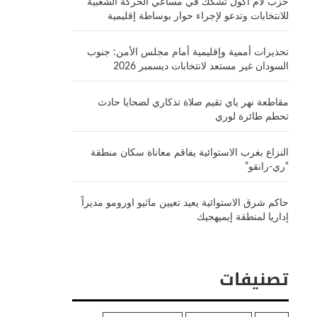
حزب لام أكول تشكك في مساعي الحركة الشعبية
للانتخابات وتدعو لإجراء حوار بوساطة إقليمية
تحذيرات أممية وإقليمية أمام مجلس الأمن: جنوب
السودان غير مستعد لانتخابات ديسمبر 2026
مقاطعة نهر ياي تقيم صلاة تذكاري لضحايا حادث
تحطم طائرة لوري
النزاع بغرب الاستوائية يفاقم معاناة سكان منطقة
“ري-رانقو”
حاكم شرق الاستوائية يعيد تعيين ماثيو اورومو مديراً
إداريا لمنطقة إيميهجيك
تصنيفات