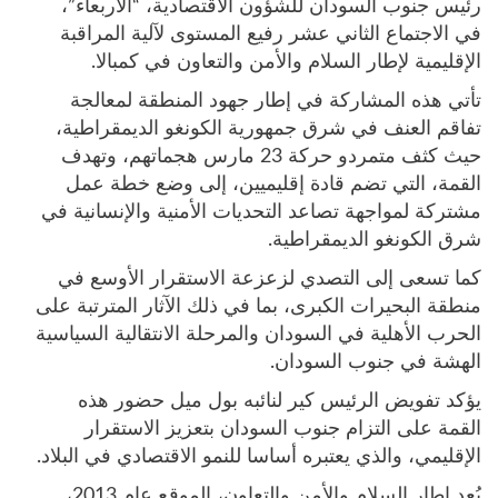
رئيس جنوب السودان للشؤون الاقتصادية، “الأربعاء”،
في الاجتماع الثاني عشر رفيع المستوى لآلية المراقبة
الإقليمية لإطار السلام والأمن والتعاون في كمبالا.
تأتي هذه المشاركة في إطار جهود المنطقة لمعالجة
تفاقم العنف في شرق جمهورية الكونغو الديمقراطية،
حيث كثف متمردو حركة 23 مارس هجماتهم، وتهدف
القمة، التي تضم قادة إقليميين، إلى وضع خطة عمل
مشتركة لمواجهة تصاعد التحديات الأمنية والإنسانية في
شرق الكونغو الديمقراطية.
كما تسعى إلى التصدي لزعزعة الاستقرار الأوسع في
منطقة البحيرات الكبرى، بما في ذلك الآثار المترتبة على
الحرب الأهلية في السودان والمرحلة الانتقالية السياسية
الهشة في جنوب السودان.
يؤكد تفويض الرئيس كير لنائبه بول ميل حضور هذه
القمة على التزام جنوب السودان بتعزيز الاستقرار
الإقليمي، والذي يعتبره أساسا للنمو الاقتصادي في البلاد.
يُعد إطار السلام والأمن والتعاون، الموقع عام 2013،