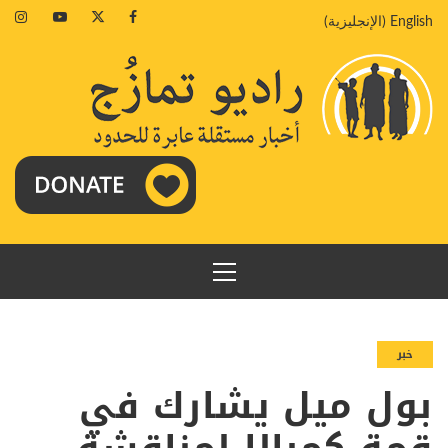
خطي
agram
Youtube
Twitter
Facebook
English
(
الإنجليزية
)
لى
لمحتوى
القائمة
الرئيسية
خبر
بول ميل يشارك في