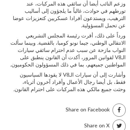
وزعم النائب أيضا أن سائقي هذه المركبات، عند
تورطهم في حوادث، غالباً ما يلجؤون إلى أساليب
الترهيب، ويستدعون أفرادا عسكريين كتعزيزات عوضا
عن تحمل المسؤولية.
ورداً على ذلك، أقرت رئيسة المجلس التشريعي
الانتقالي الوطني، جيما نونو كومبا، بالقضية. وبينما سألت
النواب مازحة عن سبب عدم احترام سائقي سيارات
الـV8 لقوانين المرور، أكدت أن القانون ينطبق على
المواطنين جميعهم، بما في ذلك المسؤولون الحكوميون.
وأشارت إلى أن سيارات الـV8 لا يقودها السياسيون
فقط، بل أيضا رجال الأعمال وأفراد آخرون أثرياء،
وحثت جميع مالكي هذه المركبات على احترام القانون.
Share on Facebook
Share on X