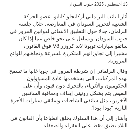
13 أغسطس، 2025
جنوب السودان
أثار النائب البرلماني أركانجلو كانايو، عضو الحركة
الشعبية لتحرير السودان في المعارضة، خلال جلسة
البرلمان، جدلا حول التطبيق الانتقائي لقوانين المرور في
جنوب السودان. وتساءل على نحو خاص عما إذا كان
سائقو سيارات تويوتا لاند كروزر V8 فوق القانون،
مشيرا إلى تجاوزاتهم المتكررة للسرعة وتجاهلهم للوائح
المرورية.
وقال البرلماني إن شرطة المرور في جوبا غالبا ما تسمح
لهذه المركبات، التي يستخدمها عادة المسؤولون
الحكوميون والأثرياء، بالتحرك دون قيود، وأن على
النقيض يتم بشكل روتيني إيقاف ومعاقبة السائقين
الآخرين، مثل سائقي الشاحنات وسائقي سيارات الأجرة
النارية “بودا-بودا”.
وأشار إلى أن هذا السلوك يخلق انطباعا بأن القانون في
البلاد يطبق فقط على الفقراء والضعفاء.