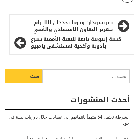
تصفّح
بورتسودان وجوبا تجددان الالتزام
المقالات
بتعزيز التعاون الاقتصادي والأمني
كتيبة إثيوبية تابعة للبعثة الأممية تتبرع
بأدوية وأغذية لمستشفى يامبيو
البحث
عن:
أحدث المنشورات
الشرطة تعتقل 54 متهماً بانتمائهم إلى عصابات خلال دوريات ليلية في
جوبا