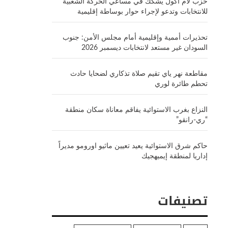
حزب لام أكول يشكك في مساعي الحركة الشعبية
للانتخابات وتدعو لإجراء حوار بوساطة إقليمية
تحذيرات أممية وإقليمية أمام مجلس الأمن: جنوب
السودان غير مستعد لانتخابات ديسمبر 2026
مقاطعة نهر ياي تقيم صلاة تذكاري لضحايا حادث
تحطم طائرة لوري
النزاع بغرب الاستوائية يفاقم معاناة سكان منطقة
“ري-رانقو”
حاكم شرق الاستوائية يعيد تعيين ماثيو اورومو مديراً
إداريا لمنطقة إيميهجيك
تصنيفات