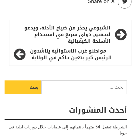
Share on X
تصفّح
الشيوعي يحذر من ضياع الأدلة، ويدعو
المقالات
لتحقيق دولي سريع في استخدام
الأسلحة الكيميائية
مواطنو غرب الاستوائية يناشدون
الرئيس كير بتعين حاكم في الولاية
البحث
عن:
أحدث المنشورات
الشرطة تعتقل 54 متهماً بانتمائهم إلى عصابات خلال دوريات ليلية في
جوبا