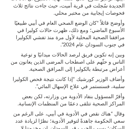
الجديدة سُجلت في قرية أميت، حيث جاءت نتائج ثلاث
فحوصات إيجابية من مختبر محلي.
وأوضح قائلاً “كان الوضع الصحي العام في أبيي طبيعيًا
الأسبوع الماضي؛ ومع ذلك، ظهرت حالات كوليرا في
مرافقنا الصحية المحلية لأول مرة منذ تفشي الكوليرا
في جنوب السودان عام 2024”.
وبين إنه تكوين فريق لرصد الحالات ميدانيًا و توعية
الناس و حثّهم على اصطحاب المرضى الذين يعانون من
أعراض مرتبطة بالكوليرا إلى المرافق الصحية.
وأضاف الوزير كورشيك “إذا كانت نتيجة فحص الكوليرا
سلبية، فسنستمر في علاج الإسهال المائي”.
وأقرّ المسؤول بنفاد الأدوية من وزارته، لكن بعض
المراكز الصحية تتلقى دعمًا من المنظمات الإنسانية.
وقال “هناك نقص في الأدوية في أبيي، على الرغم من
سعي الحكومة جاهدةً لتوفير الأدوية؛ نظرًا لزيادة عدد
السكان؛ بسبب الحرب في السودان. إن مخزوننا لا