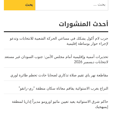
البحث
عن:
أحدث المنشورات
حزب لام أكول يشكك في مساعي الحركة الشعبية للانتخابات وتدعو
لإجراء حوار بوساطة إقليمية
تحذيرات أممية وإقليمية أمام مجلس الأمن: جنوب السودان غير مستعد
لانتخابات ديسمبر 2026
مقاطعة نهر ياي تقيم صلاة تذكاري لضحايا حادث تحطم طائرة لوري
النزاع بغرب الاستوائية يفاقم معاناة سكان منطقة “ري-رانقو”
حاكم شرق الاستوائية يعيد تعيين ماثيو اورومو مديراً إداريا لمنطقة
إيميهجيك