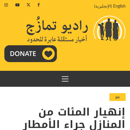
خطي
agram
Youtube
Twitter
Facebook
English
(
الإنجليزية
)
لى
لمحتوى
القائمة
الرئيسية
خبر
إنهيار المئات من
المنازل جراء الأمطار