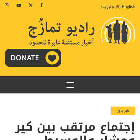
خطي
agram
Youtube
Twitter
Facebook
English
(
الإنجليزية
)
لى
لمحتوى
القائمة
الرئيسية
خبر بارز
إجتماع مرتقب بين كير