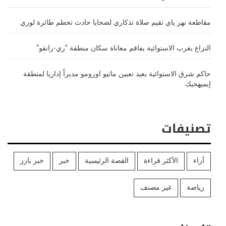
مقاطعة نهر ياي تقيم صلاة تذكاري لضحايا حادث تحطم طائرة لوري
النزاع بغرب الاستوائية يفاقم معاناة سكان منطقة “ري-رانقو”
حاكم شرق الاستوائية يعيد تعيين ماثيو اورومو مديراً إداريا لمنطقة
إيميهجيك
تصنيفات
آراء
الأكثر قراءة
القصة الرئيسية
خبر
خبر بارز
رياضة
غير مصنف