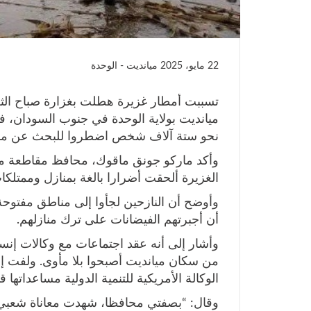
22 مايو، 2025
ميانديت - الوحدة
تسببت أمطار غزيرة هطلت بغزارة صباح الثلا
ميانديت بولاية الوحدة في جنوب السودان، ف
نحو ستة آلاف شخص اضطروا للبحث عن مأ
وأكد ماركو جونق ماقوك، محافظ مقاطعة ميان
الغزيرة ألحقت أضرارا بالغة بمنازل وممتلكا
وأوضح أن النازحين لجأوا إلى مناطق مفتوحة
أن أجبرتهم الفيضانات على ترك منازلهم.
وأشار إلى أنه عقد اجتماعات مع وكالات إنسا
من سكان ميانديت أصبحوا بلا مأوى. ولفت إلى
الوكالة الأمريكية للتنمية الدولية مساعداتها 
وقال: “بصفتي محافظا، شهدت معاناة شعبي منذ