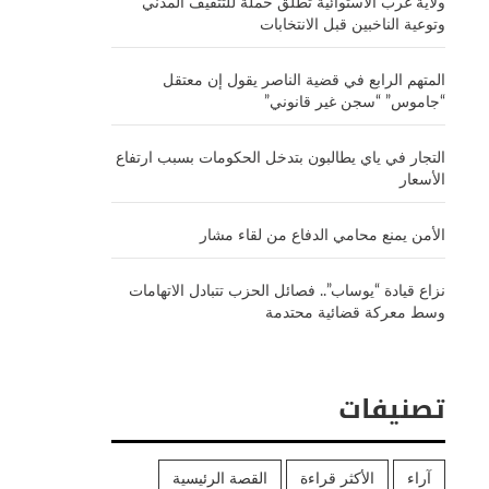
ولاية غرب الاستوائية تطلق حملة للتثقيف المدني
وتوعية الناخبين قبل الانتخابات
المتهم الرابع في قضية الناصر يقول إن معتقل
“جاموس” “سجن غير قانوني”
التجار في ياي يطالبون بتدخل الحكومات بسبب ارتفاع
الأسعار
الأمن يمنع محامي الدفاع من لقاء مشار
نزاع قيادة “يوساب”.. فصائل الحزب تتبادل الاتهامات
وسط معركة قضائية محتدمة
تصنيفات
آراء
الأكثر قراءة
القصة الرئيسية