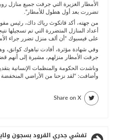
الأمطار الغزيرة التي جرفت جميع منازل روبكو
تضررت بعد أول هطول للأمطار”.
من جهته، أكد قاتكوث رياك داك، رئيس مفوضي
أعداد المنازل المتضررة التي تم تسجيلها ن
على فيسبوك “أن ألف منزل تضرر جراء الأمط
وفي شهادة مؤثرة، أفادت نياهوك كوانق، وهي
جرفت الأمطار منزلهم، مشيرة إلى أنهم قضوا 
وناشدت الحكومة والمنظمات الإنسانية بتقديم 
وأضافت: “لقد نزحنا من الأراضي المنخفضة إ
Share on X
تصفّح
تفشي جدري القرود بسجون ولاي