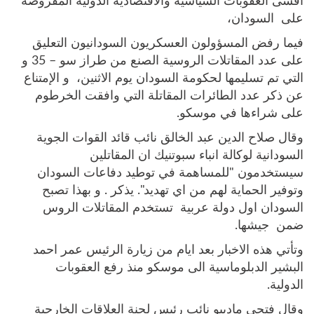
أقسى العقوبات السياسية والاقتصادية الدولية المفروضة
على السودان،
فيما رفض المسؤولون العسكريون السودانيون التعليق
على عدد المقاتلات الروسية الصنع من طراز سو – 35 و
التي تم تسليمها لحكومة السودان يوم الاثنين، و الإمتناع
عن ذكر عدد الطائرات المقاتلة التي وافقت الخرطوم
على شراءها في موسكو.
وقال صلاح الدين عبد الخالق نائب قائد القوات الجوية
السودانية لوكالة انباء سبوتنيك ان المقاتلين
سيستخدمون "للمساهمة في توطيد دفاعات السودان
وتوفير الحماية لهم من اي تهديد". يذكر . و بهذا تصبح
السودان اول دولة عربية تستخدم المقاتلات الروس
ضمن جيشها.
وتأتي هذه الاخبار بعد ايام من زيارة الرئيس عمر احمد
البشير الدبلوماسية الى موسكو منذ رفع العقوبات
الدولية.
وقال فتحي ماديبو نائب رئيس لجنة العلاقات الخارجية