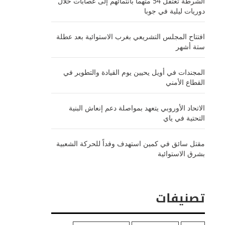
الشرطة تعتقل 54 متهماً بانتمائهم إلى عصابات خلال
دوريات ليلية في جوبا
افتتاح المجلس التشريعي بغرب الاستوائية بعد عطلة
ستة أشهر
المجندات في أويل يحيين يوم القيادة والتطوير في
القطاع الأمني
الاتحاد الأوروبي يتعهد بمواصلة دعم إنعاش البنية
التحتية في ياي
مقتل سائق في كمين استهدف وفداً للحركة الشعبية
بشرق الاستوائية
تصنيفات