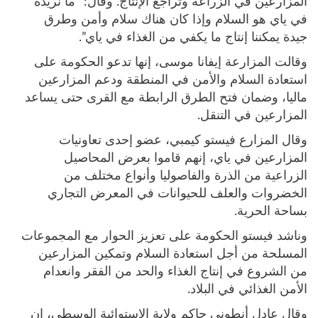
المزارعين في الزراعة وتراجع الإنتاج. وقال: “ما نريده
في ياي هو السلام وإذا كان هناك سلام وأمن وطرق
جيدة يمكننا إنتاج ما يكفي من الغذاء في ياي”.
وقالت المزارعة إيفانا موسى، إنها تدعو الحكومة على
استعادة السلام والأمن في المنطقة ودعم المزارعين
ماليا، وضمان فتح الطرق الرابطة مع القرى حتى يساعد
المزارعين في التنقل.
وقال المزارع فيستو كيمبي، عضو إحدى تعاونيات
المزارعين في ياي، إنهم قاموا بعرض المحاصيل
الزراعية من الذرة والفاصوليا وأنواع مختلف من
الخضروات والعلف للحيوانات في المعرض التجاري
بساحة الحرية.
وناشد فيستو الحكومة على تعزيز الحوار مع المجموعات
المسلحة من أجل استعادة السلام وتمكين المزارعين
من الشروع في إنتاج الغذاء والحد من الفقر وانعدام
الأمن الغذائي في البلاد.
وقال عادل أنطوني حاكم ولاية الاستوائية الوسطى، إن