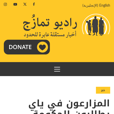
خطي
agram
Youtube
Twitter
Facebook
English
(
الإنجليزية
)
لى
لمحتوى
القائمة
الرئيسية
خبر
المزارعون في ياي