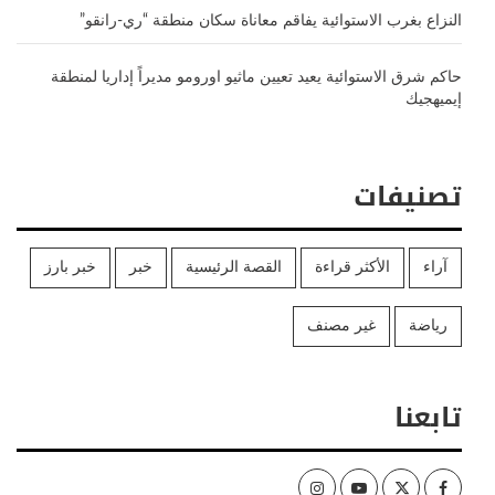
النزاع بغرب الاستوائية يفاقم معاناة سكان منطقة “ري-رانقو”
حاكم شرق الاستوائية يعيد تعيين ماثيو اورومو مديراً إداريا لمنطقة
إيميهجيك
تصنيفات
آراء
الأكثر قراءة
القصة الرئيسية
خبر
خبر بارز
رياضة
غير مصنف
تابعنا
Instagram
Youtube
Twitter
Facebook