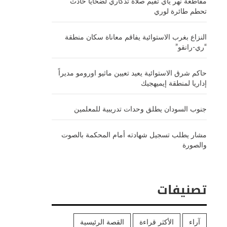
مقاطعة نهر ياي تقيم صلاة تذكاري لضحايا حادث
تحطم طائرة لوري
النزاع بغرب الاستوائية يفاقم معاناة سكان منطقة
“ري-رانقو”
حاكم شرق الاستوائية يعيد تعيين ماثيو اورومو مديراً
إداريا لمنطقة إيميهجيك
جنوب السودان يطلق وحدات تدريبية للمعلمين
مشار يطلب تسجيل شهادته أمام المحكمة بالصوت
والصورة
تصنيفات
آراء
الأكثر قراءة
القصة الرئيسية