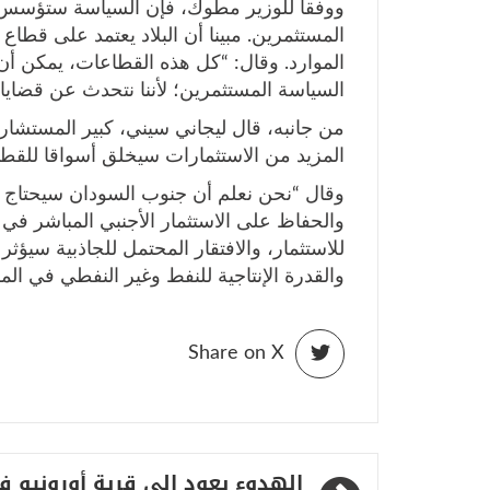
ووفقا للوزير مطوك، فإن السياسة ستؤسس إ
المستثمرين. مبينا أن البلاد يعتمد على قطا
الموارد. وقال: “كل هذه القطاعات، يمكن أ
السياسة المستثمرين؛ لأننا نتحدث عن قضايا
من جانبه، قال ليجاني سيني، كبير المستشارين
المزيد من الاستثمارات سيخلق أسواقا للقط
وقال “نحن نعلم أن جنوب السودان سيحتاج إل
والحفاظ على الاستثمار الأجنبي المباشر في
للاستثمار، والافتقار المحتمل للجاذبية سيؤث
والقدرة الإنتاجية للنفط وغير النفطي في الم
Share on X
تصفّح
الهدوء يعود إلى قرية أورونيو ف