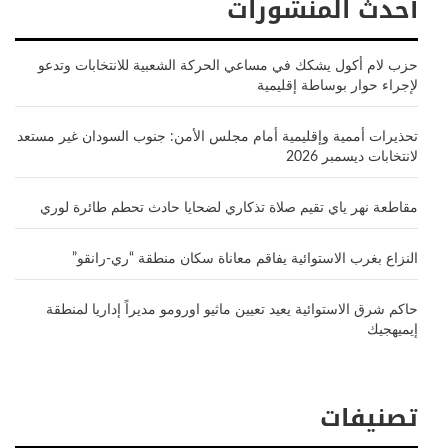
أحدث المنشورات
حزب لام أكول يشكك في مساعي الحركة الشعبية للانتخابات وتدعو
لإجراء حوار بوساطة إقليمية
تحذيرات أممية وإقليمية أمام مجلس الأمن: جنوب السودان غير مستعد
لانتخابات ديسمبر 2026
مقاطعة نهر ياي تقيم صلاة تذكاري لضحايا حادث تحطم طائرة لوري
النزاع بغرب الاستوائية يفاقم معاناة سكان منطقة “ري-رانقو”
حاكم شرق الاستوائية يعيد تعيين ماثيو اورومو مديراً إداريا لمنطقة
إيميهجيك
تصنيفات