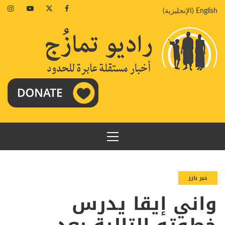
خطي
agram
Youtube
Twitter
Facebook
English
(
الإنجليزية
)
لى
لمحتوى
القائمة
الرئيسية
خبر بارز
واني إيقا يدرس