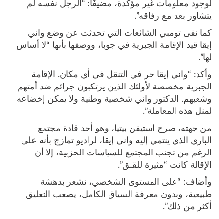
لوجود معلومات غير مؤكدة، مضيفًا: “الرجل نفسه لم
يتشاور بعد مع رفاقه”.
كما نفى تومبي الشائعات التي تحدثت عن وضع واني
إيقا قيد الإقامة الجبرية في جوبا، ووصفها بأنها “لا أساس
لها”.
وأكد: “واني إيقا حر في التنقل في أي مكان. الإقامة
الجبرية مخصصة لأولئك الذين يرتكبون جرائم ضد أمتهم
وشعبهم. الدكتور واني شخصية وطنية ولا يمكن إخضاعه
لمثل هذه المعاملة”.
من جهته، صرح استيفن بيتيا، وهو أحد قادة مجتمع
الباري الذي ينتمي إليه واني إيقا، لراديو تمازج بأنه على
الرغم من تجنب المجتمع للسياسات الحزبية، إلا أن
الإقالة كانت “مثيرة للقلق”.
وأضاف: “على المستوى الشخصي، نشعر بدهشة
طبيعية، وبدون معرفة السياق الكامل، يصعب التعليق
أكثر من ذلك”.