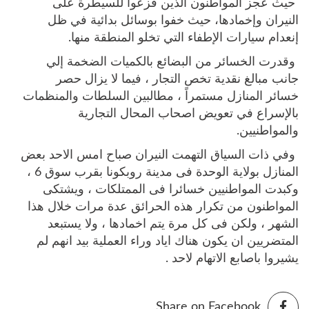
حيث عجز المواطنون الذين فزعوا للسيطرة على
النيران وإخمادها، حيث خفوا بوسائل بدائية في ظل
إنعدام سيارات الإطفاء التي تخلو المنطقة منها.
وقدرت الخسائر من البضائع بالكميات الضخمة إلي
جانب مبالغ نقدية تخص التجار ، فيما لا يزال حصر
خسائر المنازل مستمراً ، مطالبين السلطات والمنظمات
بالإسراع في تعويض اصحاب المحال التجارية
والمواطنيين.
وفي ذات السياق التهمت النيران صباح امس الاحد بعض
المنازل بولاية الوحدة فى مدينة روبكونا بقرب سوق 6 ،
وكبدت المواطنيين خسائرا فى الممتلكات ، ويشتكى
المواطنون من تكرار هذه الحرائق عدة مرات خلال هذا
الشهر ، ولكن فى كل مرة يتم اخمادها ، ولا يستبعد
المتضريين ان يكون هناك اياد وراء العملية بيد انهم لم
يشيروا باصابع الاتهام لاحد .
Share on Facebook