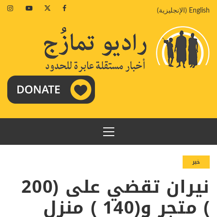
خطي
agram
Youtube
Twitter
Facebook
English
(
الإنجليزية
)
لى
لمحتوى
القائمة
الرئيسية
خبر
نيران تقضي على (200
) متجر و(140 ) منزل