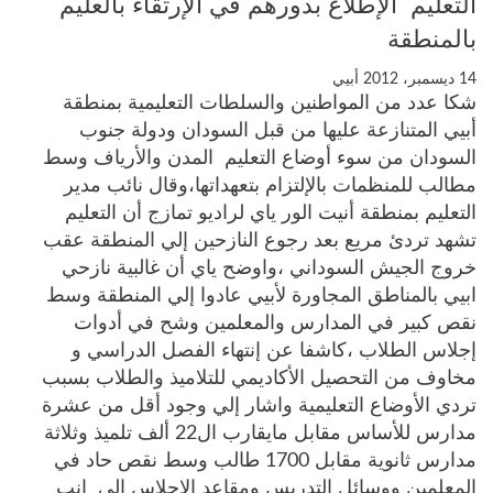
التعليم الإطلاع بدورهم في الإرتقاء بالعليم
بالمنطقة
14 ديسمبر، 2012
أبيي
شكا عدد من المواطنين والسلطات التعليمية بمنطقة
أبيي المتنازعة عليها من قبل السودان ودولة جنوب
السودان من سوء أوضاع التعليم المدن والأرياف وسط
مطالب للمنظمات بالإلتزام بتعهداتها،وقال نائب مدير
التعليم بمنطقة أنيت الور ياي لراديو تمازج أن التعليم
تشهد تردئ مريع بعد رجوع النازحين إلي المنطقة عقب
خروج الجيش السوداني ،واوضح ياي أن غالبية نازحي
ابيي بالمناطق المجاورة لأبيي عادوا إلي المنطقة وسط
نقص كبير في المدارس والمعلمين وشح في أدوات
إجلاس الطلاب ،كاشفا عن إنتهاء الفصل الدراسي و
مخاوف من التحصيل الأكاديمي للتلاميذ والطلاب بسبب
تردي الأوضاع التعليمية واشار إلي وجود أقل من عشرة
مدارس للأساس مقابل مايقارب ال22 ألف تلميذ وثلاثة
مدارس ثانوية مقابل 1700 طالب وسط نقص حاد في
المعلمين ووسائل التدريس ومقاعد الإجلاس إلي انب