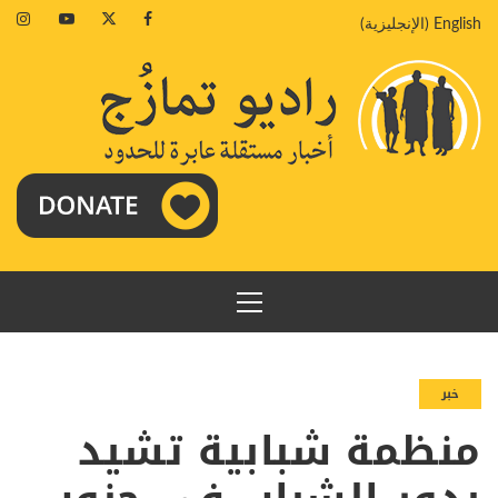
خطي
agram
Youtube
Twitter
Facebook
English
(
الإنجليزية
)
لى
لمحتوى
القائمة
الرئيسية
خبر
منظمة شبابية تشيد