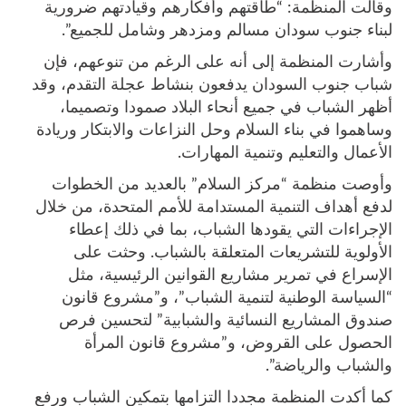
وقالت المنظمة: “طاقتهم وأفكارهم وقيادتهم ضرورية
لبناء جنوب سودان مسالم ومزدهر وشامل للجميع”.
وأشارت المنظمة إلى أنه على الرغم من تنوعهم، فإن
شباب جنوب السودان يدفعون بنشاط عجلة التقدم، وقد
أظهر الشباب في جميع أنحاء البلاد صمودا وتصميما،
وساهموا في بناء السلام وحل النزاعات والابتكار وريادة
الأعمال والتعليم وتنمية المهارات.
وأوصت منظمة “مركز السلام” بالعديد من الخطوات
لدفع أهداف التنمية المستدامة للأمم المتحدة، من خلال
الإجراءات التي يقودها الشباب، بما في ذلك إعطاء
الأولوية للتشريعات المتعلقة بالشباب. وحثت على
الإسراع في تمرير مشاريع القوانين الرئيسية، مثل
“السياسة الوطنية لتنمية الشباب”، و”مشروع قانون
صندوق المشاريع النسائية والشبابية” لتحسين فرص
الحصول على القروض، و”مشروع قانون المرأة
والشباب والرياضة”.
كما أكدت المنظمة مجددا التزامها بتمكين الشباب ورفع