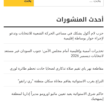
عن:
أحدث المنشورات
حزب لام أكول يشكك في مساعي الحركة الشعبية للانتخابات وتدعو
لإجراء حوار بوساطة إقليمية
تحذيرات أممية وإقليمية أمام مجلس الأمن: جنوب السودان غير مستعد
لانتخابات ديسمبر 2026
مقاطعة نهر ياي تقيم صلاة تذكاري لضحايا حادث تحطم طائرة لوري
النزاع بغرب الاستوائية يفاقم معاناة سكان منطقة “ري-رانقو”
حاكم شرق الاستوائية يعيد تعيين ماثيو اورومو مديراً إداريا لمنطقة
إيميهجيك