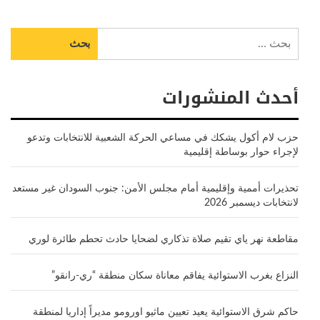
البحث
عن:
أحدث المنشورات
حزب لام أكول يشكك في مساعي الحركة الشعبية للانتخابات وتدعو
لإجراء حوار بوساطة إقليمية
تحذيرات أممية وإقليمية أمام مجلس الأمن: جنوب السودان غير مستعد
لانتخابات ديسمبر 2026
مقاطعة نهر ياي تقيم صلاة تذكاري لضحايا حادث تحطم طائرة لوري
النزاع بغرب الاستوائية يفاقم معاناة سكان منطقة “ري-رانقو”
حاكم شرق الاستوائية يعيد تعيين ماثيو اورومو مديراً إداريا لمنطقة