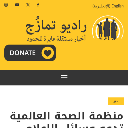
خطي
agram
Youtube
Twitter
Facebook
English
(
الإنجليزية
)
لى
لمحتوى
القائمة
الرئيسية
خبر
منظمة الصحة العالمية