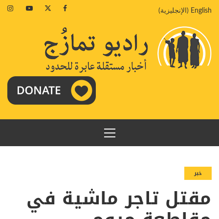
خطي
agram
Youtube
Twitter
Facebook
English
(
الإنجليزية
)
لى
لمحتوى
القائمة
الرئيسية
خبر
مقتل تاجر ماشية في