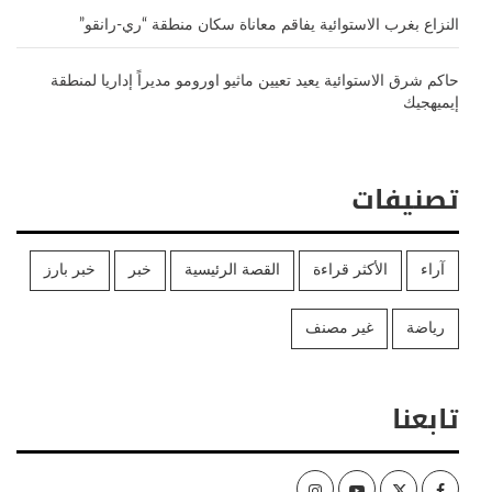
النزاع بغرب الاستوائية يفاقم معاناة سكان منطقة “ري-رانقو”
حاكم شرق الاستوائية يعيد تعيين ماثيو اورومو مديراً إداريا لمنطقة
إيميهجيك
تصنيفات
آراء
الأكثر قراءة
القصة الرئيسية
خبر
خبر بارز
رياضة
غير مصنف
تابعنا
Instagram
Youtube
Twitter
Facebook