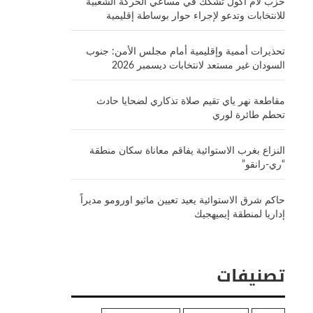
حزب لام أكول تشكك في مساعي الحركة الشعبية
للانتخابات وتدعو لإجراء حوار بوساطة إقليمية
تحذيرات أممية وإقليمية أمام مجلس الأمن: جنوب
السودان غير مستعد لانتخابات ديسمبر 2026
مقاطعة نهر ياي تقيم صلاة تذكاري لضحايا حادث
تحطم طائرة لوري
النزاع بغرب الاستوائية يفاقم معاناة سكان منطقة
“ري-رانقو”
حاكم شرق الاستوائية يعيد تعيين ماثيو اورومو مديراً
إداريا لمنطقة إيميهجيك
تصنيفات