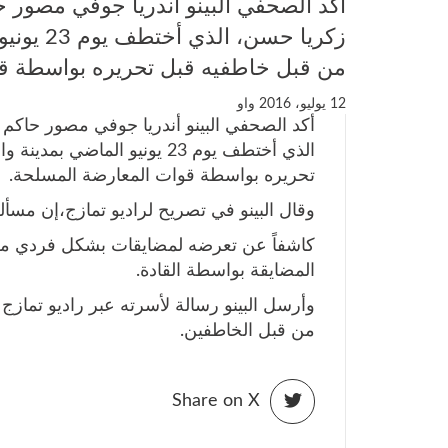
أكد الصحفي البينو أندريا جوفي مصور ح
زكريا حس
من قبل خاطفيه قبل تحريره بواسطة ق
12 يوليو، 2016
واو
أكد الصحفي البينو أندريا جوفي مصور حاكم 
الذي أختطف يوم 23 يونيو الم
تحريره بواسطة قوات المعارضة المسلحة.
وقال البينو في تصريح لراديو تمازج،إن مسأ
كاشفاً عن تعرضه لمضايقات بشكل فردي م
المضايقة بواسطة القادة.
وأرسل البينو رسالة لأسرته عبر راديو تمازج 
من قبل الخاطفين.
Share on X