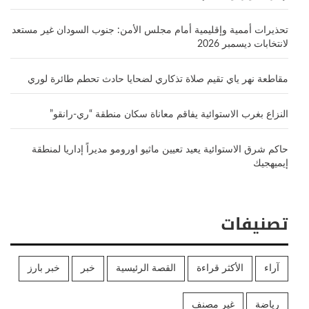
تحذيرات أممية وإقليمية أمام مجلس الأمن: جنوب السودان غير مستعد
لانتخابات ديسمبر 2026
مقاطعة نهر ياي تقيم صلاة تذكاري لضحايا حادث تحطم طائرة لوري
النزاع بغرب الاستوائية يفاقم معاناة سكان منطقة “ري-رانقو”
حاكم شرق الاستوائية يعيد تعيين ماثيو اورومو مديراً إداريا لمنطقة
إيميهجيك
تصنيفات
آراء
الأكثر قراءة
القصة الرئيسية
خبر
خبر بارز
رياضة
غير مصنف