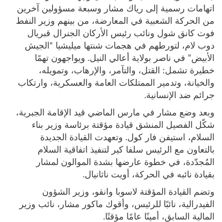
اتهامات رسمية إلى رياك مشار وسبعة مسؤولين آخرين
من الحركة الشعبية في المعارضة، من بينهم وزير النفط
فوت كانق شول ونائب رئيس الأركان الجنرال قبريال
دوب لام، لتورطهم في هجمات شنتها ميليشيا “الجيش
الأبيض” في ناصر بولاية أعالي النيل. ويواجهون تهمًا
خطيرة تشمل: القتل، والتآمر، والإرهاب، وتمويله،
والخيانة، وتدمير الممتلكات العامة والعسكرية، وارتكاب
جرائم ضد الإنسانية.
وبعد وضع مشار في مارس الماضي قيد الإقامة الجبرية،
شكّل الفصيل المنشق قيادة مؤقتة برئاسة وزير بناء
السلام، استيفن فار كول. وتعهدت القيادة الجديدة
بالتعاون مع الرئيس سلفا كير لتنفيذ اتفاقية السلام
المُجدّدة، في خطوة عارضها بشدة الموالون لمشار
بقيادة نائبه في الحركة، أويت ناثانيال.
وتضم القيادة المؤقتة لاسوبا وانقو، وزير الشؤون
الفيدرالية، نائبًا للرئيس، وأقوك ماكور مشار، نائب وزير
المالية السابق، أمينًا عامًا مؤقتًا.