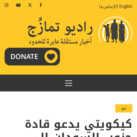
خطي
agram
Youtube
Twitter
Facebook
English
(
الإنجليزية
)
لى
لمحتوى
القائمة
الرئيسية
خبر
كيكويتي يدعو قادة