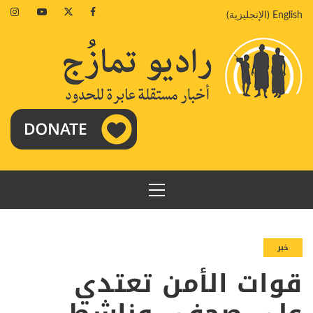
خطي
agram
Youtube
Twitter
Facebook
English
(
الإنجليزية
)
لى
لمحتوى
القائمة
الرئيسية
خبر
قوات الأمن تعتدي