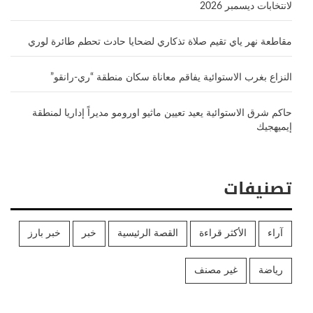
لانتخابات ديسمبر 2026
مقاطعة نهر ياي تقيم صلاة تذكاري لضحايا حادث تحطم طائرة لوري
النزاع بغرب الاستوائية يفاقم معاناة سكان منطقة “ري-رانقو”
حاكم شرق الاستوائية يعيد تعيين ماثيو اورومو مديراً إداريا لمنطقة
إيميهجيك
تصنيفات
آراء
الأكثر قراءة
القصة الرئيسية
خبر
خبر بارز
رياضة
غير مصنف