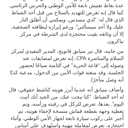
عدة نقاط تفتيش تابعة للأمن الوطني والحرس الرئاسي.
كما قال إنه تعرض للتهديد بالسلاح من قبل أحد الضباط
الذي قال له: “لدي مسدس، ويمكنني أن أطلق النار
عليك ولا أحد سيسألني”. ورغم إبرازه لبطاقته الصحفية،
إلا أن وثائقه بقيت محتجزة لدى الشرطة في مركز
نياكرون.
من جانبه، قال تير منيانق قاتويج، المدير التنفيذي لمركز
السلام والمناصرة CPA، إنه تعرض لمضايقات عند
وصوله إلى “قاعة الحرية” في الثامنة صباحًا لحضور
الجلسة. وقد منعته قوات الأمن من الدخول، مدعية كذبًا
أنه وصل متأخرًا.
وأضاف منيانق أنه عندما أبرز هويته كناشط حقوقي، قال
له أحد الضباط: “كنا نبحث عنك، من الجيد أنك أتيت
اليوم”. بعدها، تعرض للركل في رقبته ورأسه، وتم
تغطية وجهه بقطعة قماش متسخة لإخفاء هويته، ثم
أُجبر على ركوب سيارة تابعة لجهاز الأمن الوطني. وأثناء
احتجازه، تعرض لمعاملة مهينة واستُهدف على أساس