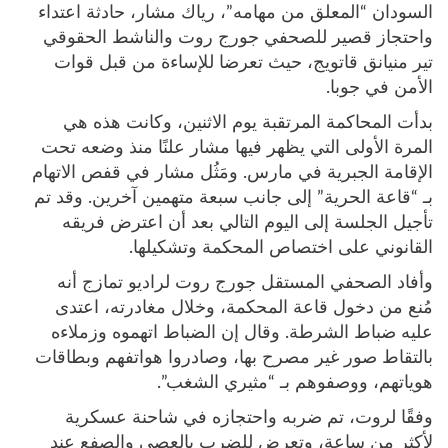
السودان “المعلق من مهامه”، رياك مشار، حادثة اعتداء
واحتجاز قصير للصحفي جورج روت والناشط الحقوقي
تير منيانق قاتويج، حيث تعرضا للإساءة من قبل قوات
الأمن في جوبا.
بدأت المحاكمة المرتقبة يوم الاثنين، وكانت هذه هي
المرة الأولى التي يظهر فيها مشار علنًا منذ وضعه تحت
الإقامة الجبرية في مارس. ومَثُل مشار في قفص الاتهام
بـ “قاعة الحرية” إلى جانب سبعة متهمين آخرين. وقد تم
تأجيل الجلسة إلى اليوم التالي بعد أن اعترض فريقه
القانوني على اختصاص المحكمة وتشكيلها.
وأفاد الصحفي المستقل جورج روت لراديو تمازج أنه
مُنع من دخول قاعة المحكمة، وخلال مغادرته، اعتدى
عليه ضباط الشرطة. وقال إن الضباط اتهموه وزملاءه
بالتقاط صور غير مصرح بها، وصادروا هواتفهم وبطاقات
هوياتهم، ووصفوهم بـ “مثيري الشغب”.
وفقًا لروت، تم ضربه واحتجازه في شاحنة عسكرية
لأكثر من ساعة، وتعرض للضرب بالعصي والصفع عند