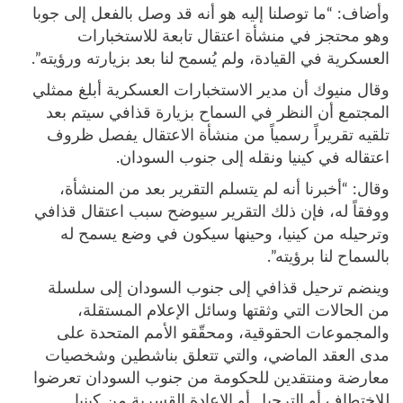
وأضاف: “ما توصلنا إليه هو أنه قد وصل بالفعل إلى جوبا
وهو محتجز في منشأة اعتقال تابعة للاستخبارات
العسكرية في القيادة، ولم يُسمح لنا بعد بزيارته ورؤيته”.
وقال منيوك أن مدير الاستخبارات العسكرية أبلغ ممثلي
المجتمع أن النظر في السماح بزيارة قذافي سيتم بعد
تلقيه تقريراً رسمياً من منشأة الاعتقال يفصل ظروف
اعتقاله في كينيا ونقله إلى جنوب السودان.
وقال: “أخبرنا أنه لم يتسلم التقرير بعد من المنشأة،
ووفقاً له، فإن ذلك التقرير سيوضح سبب اعتقال قذافي
وترحيله من كينيا، وحينها سيكون في وضع يسمح له
بالسماح لنا برؤيته”.
وينضم ترحيل قذافي إلى جنوب السودان إلى سلسلة
من الحالات التي وثقتها وسائل الإعلام المستقلة،
والمجموعات الحقوقية، ومحقّقو الأمم المتحدة على
مدى العقد الماضي، والتي تتعلق بناشطين وشخصيات
معارضة ومنتقدين للحكومة من جنوب السودان تعرضوا
للاختطاف أو الترحيل أو الإعادة القسرية من كينيا.