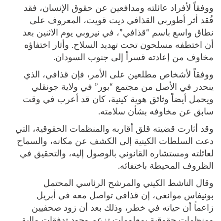
ووفقاً لأفراد عائلته ومدافعين عن حقوق الإنسان، فقد
فُقد أثر أطوربي القذافي ديت قويت، المعروف على
نطاق واسع باسم “قذافي”، في نيروبي يوم الاثنين بعد
أن اختطفه مسلحون تحت تهديد السلاح. وأثار اختفاؤه
مخاوف من إعادته قسراً إلى جنوب السودان.
ووفقاً لأشخاص مطلعين على الأمر، فإن قذافي، الذي
ينحدر في الأصل من مجتمع “بور” في ولاية جونقلي
ويحمل أيضاً وثائق هوية كينية، كان قد أعرب في وقت
سابق عن مخاوفه بشأن سلامته.
وقد أثارت قضيته قلق أقاربه والمنظمات الحقوقية، التي
دعت السلطات الكينية إلى الكشف عن مكانه، والسماح
لعائلته ومستشاره القانوني بالوصول إليه، والتحقيق في
الظروف المحيطة باختفائه.
وقال الناشط الكيني والمرشح الرئاسي المحتمل
بونيفاس موانغي، إن قذافي تواصل معه في أبريل
زاعماً أن حياته في خطر، وذلك بعد أن زود صحفيين
ومنظمات حقوقية بمعلومات تزعم وجود تدفقات مالية