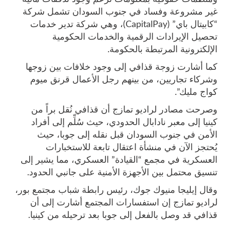
غير مشروعة وفساد في جنوب السودان تشمل شركة
“كابيتال باي” (CapitalPay)، وهي شركة تدير خدمات
تحصيل الإيرادات الرقمية والخدمات الحكومية
الإلكترونية المرتبطة بالحكومة.
كما أشارت زوجة قذافي إلى وجود خلافات بين زوجها
وشركاء تجاريين، من بينهم رجل الأعمال قرنق ميوم
كواج مليك”.
وصرحت مصادر لراديو تمازج أن قذافي نُقل براً من
كينيا إلى معبر نادابال الحدودي، حيث سُلِّم إلى أفراد
الأمن في جنوب السودان قبل نقله إلى جوبا، حيث
يُحتجز الآن في منشأة اعتقال تابعة للاستخبارات
العسكرية في مجمع “القيادة” العسكري، مما يشير إلى
تنسيق محتمل بين الأجهزة الأمنية على جانبي الحدود.
وقال إيليجا منيوك جوك، رئيس رابطة شباب مجتمع بور،
لراديو تمازج إن استفسارات المجتمع أشارت إلى أن
قذافي قد وصل بالفعل إلى جوبا بعد ترحيله من كينيا.