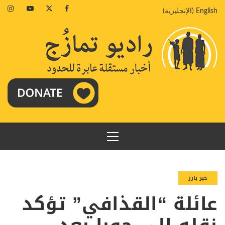
خطي
agram
Youtube
Twitter
Facebook
English
(
الإنجليزية
)
لى
لمحتوى
القائمة
الرئيسية
خبر بارز
عائلة “القذافي” تؤكد