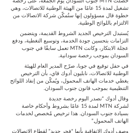
حصلت MTN جنوب السودان يوم الجمعة، على رخصة
تشغيل لمدة 15 عامًا من الهيئة الوطنية للاتصالات، وهي
خطوة قال مسؤولون إنها ستُمكّن شركة الاتصالات من
الالتزام باللوائح الوطنية.
يُستبدل الترخيص الجديد الشروط القديمة، ويتضمن
التزامات بتحسين جودة الخدمة، وتوسيع التغطية، ودفع
عجلة الابتكار، وكانت MTN تعمل سابقًا في جنوب
السودان بموجب رخصة سودانية.
في حفل توقيع في جوبا، صرّح المدير العام للهيئة
الوطنية للاتصالات، نابليون أدوك قاي، بأن الترخيص
يغطي خدمات الهاتف المحمول، ويُمكّن من إنفاذ اللوائح
التنظيمية بموجب قانون جنوب السودان.
وقال أدوك “نصدر اليوم رخصة جديدة
لشركة MTN لمدة 15 عامًا بشروط وأحكام خاصة
بسيادة جنوب السودان. هذا ترخيص مُخصص لخدمات
الهاتف المحمول.”
وصف أدوك الاتفاقية بأنها “فجر جديد” لقطاع الاتصالات