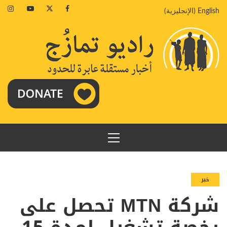
خطي
agram
Youtube
Twitter
Facebook
English
(
الإنجليزية
)
لى
لمحتوى
القائمة
الرئيسية
خبر
شركة MTN تحصل على