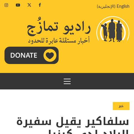
خطي
agram
Youtube
Twitter
Facebook
English
(
الإنجليزية
)
لى
لمحتوى
القائمة
الرئيسية
خبر
سلفاكير يقيل سفيرة