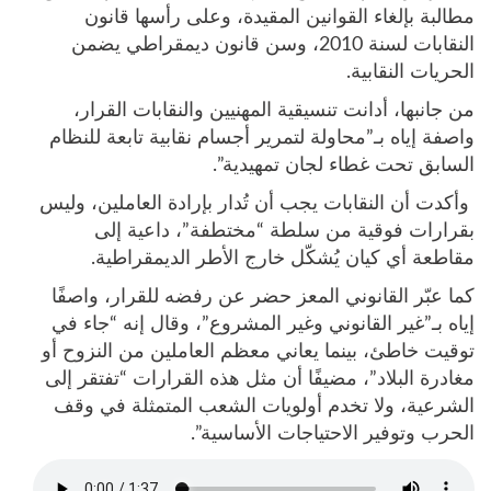
مطالبة بإلغاء القوانين المقيدة، وعلى رأسها قانون
النقابات لسنة 2010، وسن قانون ديمقراطي يضمن
الحريات النقابية.
من جانبها، أدانت تنسيقية المهنيين والنقابات القرار،
واصفة إياه بـ”محاولة لتمرير أجسام نقابية تابعة للنظام
السابق تحت غطاء لجان تمهيدية”.
وأكدت أن النقابات يجب أن تُدار بإرادة العاملين، وليس
بقرارات فوقية من سلطة “مختطفة”، داعية إلى
مقاطعة أي كيان يُشكّل خارج الأطر الديمقراطية.
كما عبّر القانوني المعز حضر عن رفضه للقرار، واصفًا
إياه بـ”غير القانوني وغير المشروع”، وقال إنه “جاء في
توقيت خاطئ، بينما يعاني معظم العاملين من النزوح أو
مغادرة البلاد”، مضيفًا أن مثل هذه القرارات “تفتقر إلى
الشرعية، ولا تخدم أولويات الشعب المتمثلة في وقف
الحرب وتوفير الاحتياجات الأساسية”.