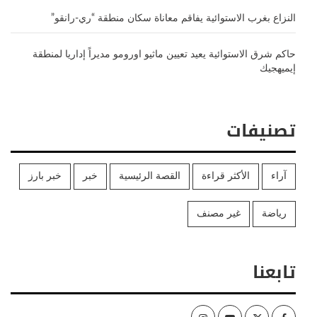
النزاع بغرب الاستوائية يفاقم معاناة سكان منطقة “ري-رانقو”
حاكم شرق الاستوائية يعيد تعيين ماثيو اورومو مديراً إداريا لمنطقة
إيميهجيك
تصنيفات
آراء
الأكثر قراءة
القصة الرئيسية
خبر
خبر بارز
رياضة
غير مصنف
تابعنا