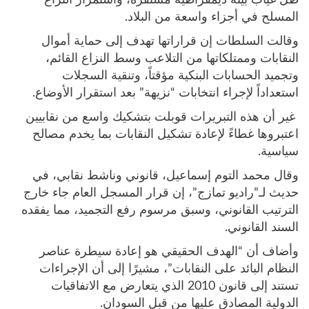
ظل غياب بيئة ديمقراطية مستقرة، واستمرار النزاع
المسلح في أجزاء واسعة من البلاد.
وقالت السلطات إن قراراتها تهدف إلى حماية أموال
النقابات وممتلكاتها من التلاعب وسط النزاع القائم،
وتجميد الحسابات البنكية مؤقتاً، وتنقية السجلات
استعداداً لإجراء انتخابات “نزيهة” بعد استقرار الأوضاع.
غير أن هذه التبريرات قوبلت بتشكيك واسع من نقابيين
اعتبروها غطاءً لإعادة تشكيل النقابات بما يخدم مصالح
سياسية.
وقال محمد التوم إسماعيل، قانوني وناشط نقابي، في
حديث لـ”راديو تمازج”، إن قرار المسجل العام جاء خارج
الترتيب القانوني، وسبق مرسوم رفع التجميد، مما يفقده
السند القانوني.
وأضاف أن “الهدف الحقيقي هو إعادة سيطرة عناصر
النظام البائد على النقابات”، مشيرًا إلى أن الإجراءات
تستند إلى قانون 2010 الذي يتعارض مع الاتفاقيات
الدولية المصادق عليها من قبل السودان.