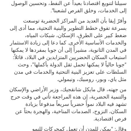
سبيلنا لتنويع اقتصادنا بعيداً عن النفط، وتحسين الوصول
إلى الخدمات، وخلق الفرص لشعبنا”.
وأقرّ إيقا بأن العديد من المراكز الحضرية توسعت
بسرعة تفوق خطط التطوير والبنية التحتية، مما أدى إلى
ضغط كبير على الطرق، الإسكان، شبكات المياه،
والخدمات الأساسية الأخرى. كما دعا إلى زيادة الاستثمار
في المدن الثانوية، مشيراً إلى أن جوبا بمفردها لا يمكنها
استيعاب السكان الحضريين المتزايدين في البلاد، قائلاً:
“جوبا حالياً لا يمكنها تحمل ثقل الدولة بأكملها”، وحث
السلطات على تعزيز البنية التحتية والخدمات في مدن
مثل ياي، وبور، رومبيك، ونيمولي.
من جهته، قال مايكل شانقجيك، وزير الأراضي والإسكان
والتنمية الحضرية، إن هذه المراجعة تأتي في وقت حرج
تشهد فيه البلاد نمواً حضرياً سريعاً مدفوعاً بزيادة
السكان، النزوح، الصدمات المناخية، والهجرة بحثاً عن
فرص اقتصادية.
وقال: “يمكن للمدن أن تعمل كمحركات للنمو