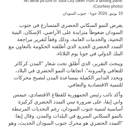
An aerial picture of Juba City taken from a landing plane.
(Courtesy photo)
10 يونيو، 2026
جوبا - جنوب السودان
يفرض النمو السكاني الحضري المتسارع في جنوب
السودان ضغوطاً متزايدة على الأراضي، الإسكان، البنية
التحتية، والخدمات العامة، وذلك وفقاً لتقرير مراجعة
التمدد الحضري الجديد الذي أطلقته الحكومة بالتعاون مع
البنك الدولي في جوبا يوم الثلاثاء.
ويبحث التقرير، الذي أُطلق تحت شعار “المدن كركائز
للتعافي والمرونة”، اتجاهات النمو الحضري في البلاد،
ويحدد التدابير الكفيلة بمساعدة المدن لتصبح محركات
للتنمية الاقتصادية والتعافي.
وأكد نائب رئيس الجمهورية للقطاع الاقتصادي، جيمس
واني إيقا، على ضرورة تبني التمدد الحضري كركيزة
أساسية لتنمية جنوب السودان، رغم التحديات المرتبطة
بالنمو السكاني السريع في البلدات والمدن. وقال إيقا:
“التمدد الحضري هو محرك جنوب السودان الحديث، وهو