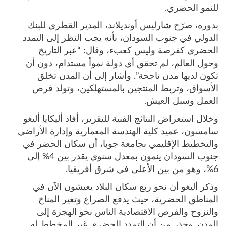
للنمو الحضري.
بدوره، صرّح شارليس أونديلاند، المدير القطري للبنك
الدولي في جنوب السودان، بأنه يجب النظر إلى التمدد
الحضري كفرصة وليس كعبء، وقال: “عبر التاريخ
وحول العالم، لم تحقق أي دولة نمواً مستدام، دون أن
تكون لديها مدن ناجحة”. وأشار إلى أن المدن تخلق
الأسواق، وتربط المنتجين بالمستهلكين، وتولد فرص
العمل وسبل العيش.
وخلال استعراض النتائج الفنية للتقرير، أفاد أليكايا أليغو
سامسون، عميد كلية الهندسة المعمارية وإدارة الأراضي
والتخطيط الإقليمي بجامعة جوبا، أن سكان الحضر في
جنوب السودان ينمون بمعدل سنوي يقدر بين 4% إلى
6%، وهو من بين الأعلى في شرق أفريقيا.
وذكر أليغو أن نحو ربع سكان البلاد يعيشون الآن في
المناطق الحضرية، حيث يدفع الصراع وتغير المناخ
والنزوح والفرص الاقتصادية الناس نحو الهجرة إلى
المدن. وحذر من أن التمدد الحضري غير المخطط له