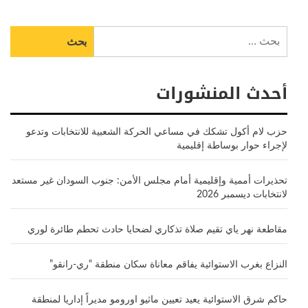
البحث
عن:
أحدث المنشورات
حزب لام أكول تشكك في مساعي الحركة الشعبية للانتخابات وتدعو
لإجراء حوار بوساطة إقليمية
تحذيرات أممية وإقليمية أمام مجلس الأمن: جنوب السودان غير مستعد
لانتخابات ديسمبر 2026
مقاطعة نهر ياي تقيم صلاة تذكاري لضحايا حادث تحطم طائرة لوري
النزاع بغرب الاستوائية يفاقم معاناة سكان منطقة “ري-رانقو”
حاكم شرق الاستوائية يعيد تعيين ماثيو اورومو مديراً إداريا لمنطقة