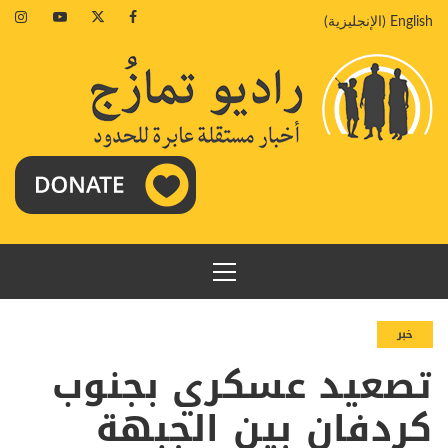
خطي
agram
Youtube
Twitter
Facebook
English
(
الإنجليزية
)
لى
لمحتوى
القائمة
الرئيسية
خبر
تصعيد عسكري بجنوب
كردفان بين الجبهة