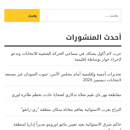
البحث
عن:
أحدث المنشورات
حزب لام أكول يشكك في مساعي الحركة الشعبية للانتخابات وتدعو
لإجراء حوار بوساطة إقليمية
تحذيرات أممية وإقليمية أمام مجلس الأمن: جنوب السودان غير مستعد
لانتخابات ديسمبر 2026
مقاطعة نهر ياي تقيم صلاة تذكاري لضحايا حادث تحطم طائرة لوري
النزاع بغرب الاستوائية يفاقم معاناة سكان منطقة “ري-رانقو”
حاكم شرق الاستوائية يعيد تعيين ماثيو اورومو مديراً إداريا لمنطقة