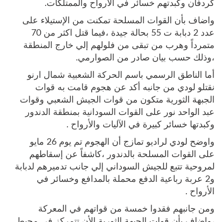
كردفان وكبدتهم خسائر في الأرواح والممتلكات.
واضاف بأن القوات المسلحة تمكنت من الإستيلاء على
عدد 2 دبابة ت 55 بحالة جيدة ،فيما قتل اكثر من 70
متمرداً وهرب من تبقى من فلولهم إلي خارج المنطقة
،وذلك حسب بيان صادر من الصوارمي.
أما الناطق الرسمي باسم الحركة الشعبية شمال ارنو
نقتلو لودي من جانبه أكد عن هجوم قامت به قوات
الجبهة الثورية متكون من قوات الجيش الشعبي وقوات
عبد الواحد نور على القوات السودانية بمنطقة الدندور
وكبدتها خسائر كبيرة في الآليات والأرواح .
واوضح لودي لراديو تمازج أن الهجوم تم يوم 26 مايو
على القوات المسلحة بالدندور ،كاشفاً عن إسقاطهم
لمروحية تتبع للجيش السوداني إلي جانب تدميرهم لدبابة
و2 عربة رباعية الدفع محملة بالمدافع وخسائر في
الأرواح .
ومن جانبهم فقدوا خمسة من قواتهم في المعركة
،واضاف بأن قوات الجبهة الثورية الأن تتمركز في محيط