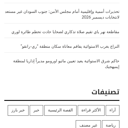
تحذيرات أممية وإقليمية أمام مجلس الأمن: جنوب السودان غير مستعد
لانتخابات ديسمبر 2026
مقاطعة نهر ياي تقيم صلاة تذكاري لضحايا حادث تحطم طائرة لوري
النزاع بغرب الاستوائية يفاقم معاناة سكان منطقة “ري-رانقو”
حاكم شرق الاستوائية يعيد تعيين ماثيو اورومو مديراً إداريا لمنطقة
إيميهجيك
تصنيفات
آراء
الأكثر قراءة
القصة الرئيسية
خبر
خبر بارز
رياضة
غير مصنف