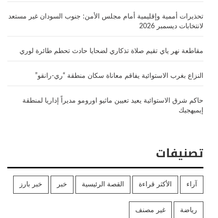
تحذيرات أممية وإقليمية أمام مجلس الأمن: جنوب السودان غير مستعد
لانتخابات ديسمبر 2026
مقاطعة نهر ياي تقيم صلاة تذكاري لضحايا حادث تحطم طائرة لوري
النزاع بغرب الاستوائية يفاقم معاناة سكان منطقة “ري-رانقو”
حاكم شرق الاستوائية يعيد تعيين ماثيو اورومو مديراً إداريا لمنطقة
إيميهجيك
تصنيفات
آراء
الأكثر قراءة
القصة الرئيسية
خبر
خبر بارز
رياضة
غير مصنف