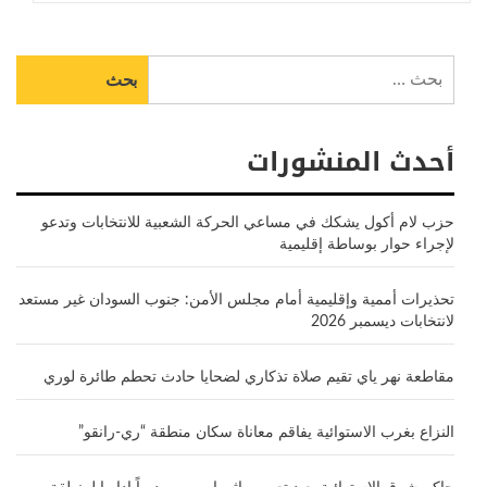
البحث
عن:
أحدث المنشورات
حزب لام أكول يشكك في مساعي الحركة الشعبية للانتخابات وتدعو
لإجراء حوار بوساطة إقليمية
تحذيرات أممية وإقليمية أمام مجلس الأمن: جنوب السودان غير مستعد
لانتخابات ديسمبر 2026
مقاطعة نهر ياي تقيم صلاة تذكاري لضحايا حادث تحطم طائرة لوري
النزاع بغرب الاستوائية يفاقم معاناة سكان منطقة “ري-رانقو”