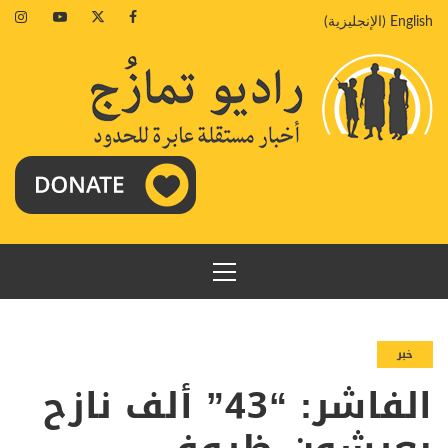
خطي
agram
Youtube
Twitter
Facebook
English
(
الإنجليزية
)
لى
لمحتوى
القائمة
الرئيسية
خبر
الفاشر: “43” ألف نازح