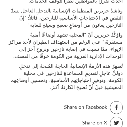
أحدث ضررًا بالمواطنين نظراً لتوقف الخدمات.”
وناشدُ حريرين المنظمات الإنسانيةَ بالتدخلِ العاجلِ لسدّ
النقصِ في الاحتياجاتِ الأساسيةِ للنازحين، قائلاً: “إنّ
النازحين يعانون من أوضاعٍ صعبةٍ وسيئةٍ للغاية.”
واؤكّدُ حريرين أنّ “المحلية تشهد أوضاعًا أمنيةً
مستقرةً،” على الرغم من استهداف الطيران لأحد مراكز
الإيواء، ممّا تسببَ في إصابة نازحين ونزوحٍ آخرَ إلى
الوحدات الإدارية القريبة من الكومة خوفًا من القصف.
تُظهرُ هذه الأزمةُ الإنسانيةُ الحاجةَ المُلحةَ إلى تدخلٍ
دوليٍّ عاجلٍ لتقديمِ المساعدةِ للنازحين في محلية
الكومة، وتوفيرِ احتياجاتِهم الأساسيةِ، وتحسينِ أوضاعِهم
المعيشيةِ قبلَ أنْ تُصبحَ الكارثةُ أكبرَ.
Share on Facebook
Share on X