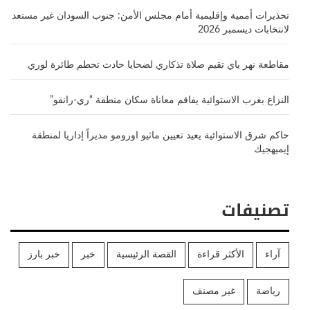
تحذيرات أممية وإقليمية أمام مجلس الأمن: جنوب السودان غير مستعد
لانتخابات ديسمبر 2026
مقاطعة نهر ياي تقيم صلاة تذكاري لضحايا حادث تحطم طائرة لوري
النزاع بغرب الاستوائية يفاقم معاناة سكان منطقة “ري-رانقو”
حاكم شرق الاستوائية يعيد تعيين ماثيو اورومو مديراً إداريا لمنطقة
إيميهجيك
تصنيفات
آراء
الأكثر قراءة
القصة الرئيسية
خبر
خبر بارز
رياضة
غير مصنف