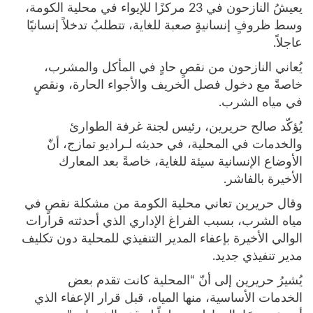
يعيشُ النازحون في 23 مركزًا للإيواء في محلية الكومة،
وسط ظروفٍ إنسانيةٍ صعبة للغاية، تتطلبُ تدخلاً إنسانيًا
عاجلاً.
يُعاني النازحون من نقصٍ حادٍ في المأكل والمشرب،
خاصةً مع دخول فصل الخريف والأجواء الحارة، ونقصٍ
في مياه الشرب.
يُؤكّد صالح حريرين، رئيس لجنة غرفة الطوارئ
والخدمات في المحلية، في حديثه لـراديو تمازج، أنّ
الأوضاع الإنسانية سيئة للغاية، خاصةً بعد المعارك
الأخيرة بالفاشر.
وقال حريرين تعاني محلية الكومة من مشكلة نقصٍ في
مياه الشرب، بسبب الفراغ الإداري الذي أحدثته قرارات
الوالي الأخيرة بإعفاء المدير التنفيذي للمحلية دون تكليف
مدير تنفيذي جديد.
يُشيرُ حريرين إلى أنّ “المحلية كانت تقدم بعض
الخدمات الأساسية، منها المياه، قبل قرار الإعفاء الذي