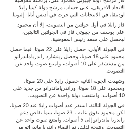
فاز مرشح دولة جيبوتي محمود علي، برئاسة مفوضية
الاتحاد الافريقي، على حساب مرشح دولة كينيا رايلا
اودينقا، في الانتخابات التي جرت في أديس أبابا- إثيوبيا.
فاز رايلا في أول جولتين من التصويت، إلا أن محمود
علي يوسف من جيبوتي فاز في الجولتين التاليتين،
ليحصل على مقعد رئيس المفوضية.
في الجولة الأولى، حصل رايلا على 22 صوتا، فيما حصل
محمود على 18 صوتا، وحصل ريتشارد راندرياماندراتو
من مدغشقر على 10 أصوات، وامتنع صوت واحد عن
التصويت.
وشهدت الجولة الثانية حصول رايلا على 20 صوتا،
ومحمود على 18 صوتا، وراندرياماندراتو من جديد على
10 أصوات، وامتنعت دولة واحدة عن التصويت.
في الجولة الثالثة، استقر عدد أصوات رايلا عند 20 صوتا،
لكن محمود تفوق عليه بـ 23 صوتا، بينما تقلص دعم
راندريا ماندراتو إلى 5 أصوات. وامتنع صوت واحد عن
التصويت. ونتيجة لذلك، تم إقصاء راندريا ماندراتو من