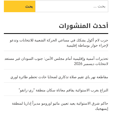
البحث
عن:
أحدث المنشورات
حزب لام أكول يشكك في مساعي الحركة الشعبية للانتخابات وتدعو
لإجراء حوار بوساطة إقليمية
تحذيرات أممية وإقليمية أمام مجلس الأمن: جنوب السودان غير مستعد
لانتخابات ديسمبر 2026
مقاطعة نهر ياي تقيم صلاة تذكاري لضحايا حادث تحطم طائرة لوري
النزاع بغرب الاستوائية يفاقم معاناة سكان منطقة “ري-رانقو”
حاكم شرق الاستوائية يعيد تعيين ماثيو اورومو مديراً إداريا لمنطقة
إيميهجيك