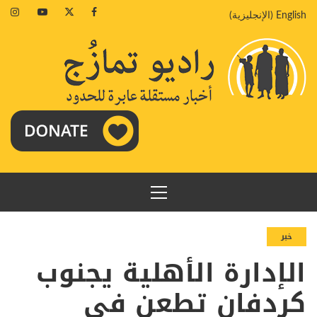
خطي
agram
Youtube
Twitter
Facebook
English
(
الإنجليزية
)
لى
لمحتوى
القائمة
الرئيسية
خبر
الإدارة الأهلية يجنوب
كردفان تطعن في