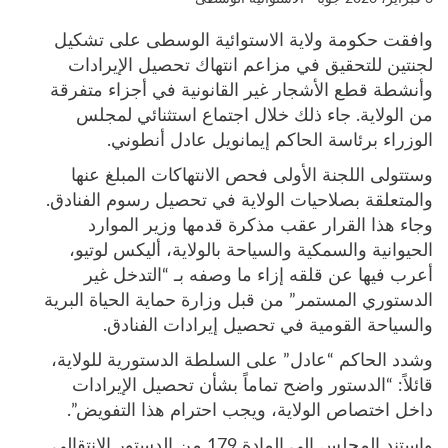
وافقت حكومة ولاية الاستوائية الوسطى على تشكيل
لجنتين للتحقيق في مزاعم انتهاك تحصيل الإيرادات
وأنشطة قطع الأشجار غير القانونية في أجزاء متفرقة
من الولاية. جاء ذلك خلال اجتماع استثنائي لمجلس
الوزراء برئاسة الحاكم إيمانويل عادل أنطوني.
وستتولى اللجنة الأولى فحص الانتهاكات المبلغ عنها
والمتعلقة بصلاحيات الولاية في تحصيل رسوم الفنادق.
وجاء هذا القرار عقب مذكرة قدمها وزير الموارد
الحيوانية والسمكية والسياحة بالولاية، أليكس لوتيو،
أعرب فيها عن قلقه إزاء ما وصفه بـ “التدخل غير
الدستوري المستمر” من قبل وزارة حماية الحياة البرية
والسياحة القومية في تحصيل إيرادات الفنادق.
وشدد الحاكم “عادل” على السلطة الدستورية للولاية،
قائلاً: “الدستور واضح تماماً بشأن تحصيل الإيرادات
داخل اختصاص الولاية، ويجب احترام هذا التفويض”.
واستند المجلس إلى المادة 179 من الدستور الانتقالي