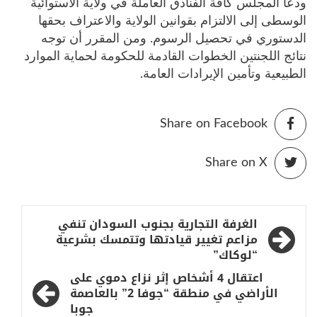
ودعا المجلس كافة الفنادق العاملة في ولاية الاستوائية
الوسطى إلى الالتزام بقوانين الولاية والاعتراف بحقها
الدستوري في تحصيل الرسوم. ومن المقرر أن توجه
نتائج اللجنتين الخطوات القادمة للحكومة لحماية الموارد
الطبيعية وتأمين الإيرادات العامة.
Share on Facebook
Share on X
تصفّح
الغرفة التجارية بجنوب السودان تنفي
المقالات
مزاعم تغيير قيادتها وتتمسك بشرعية
“لوكاك”
اعتقال 4 أشخاص إثر نزاع دموي على
الأراضي في منطقة “جوفا 2” بالعاصمة
جوبا