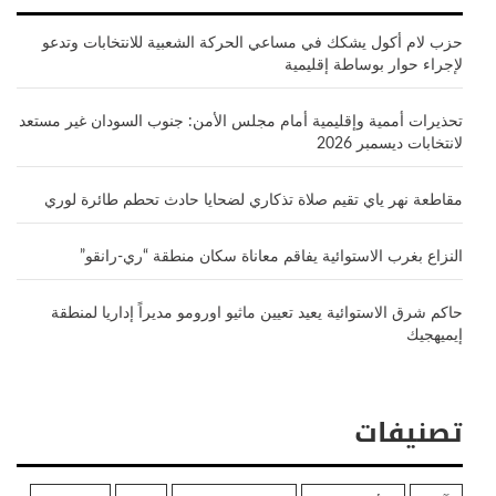
حزب لام أكول يشكك في مساعي الحركة الشعبية للانتخابات وتدعو
لإجراء حوار بوساطة إقليمية
تحذيرات أممية وإقليمية أمام مجلس الأمن: جنوب السودان غير مستعد
لانتخابات ديسمبر 2026
مقاطعة نهر ياي تقيم صلاة تذكاري لضحايا حادث تحطم طائرة لوري
النزاع بغرب الاستوائية يفاقم معاناة سكان منطقة “ري-رانقو”
حاكم شرق الاستوائية يعيد تعيين ماثيو اورومو مديراً إداريا لمنطقة
إيميهجيك
تصنيفات