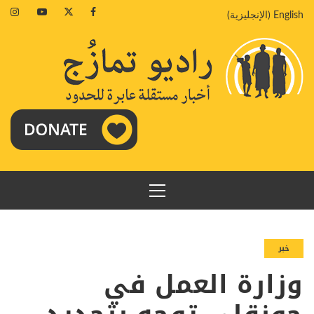
خطي
agram
Youtube
Twitter
Facebook
English
(
الإنجليزية
)
لى
لمحتوى
القائمة
الرئيسية
خبر
وزارة العمل في