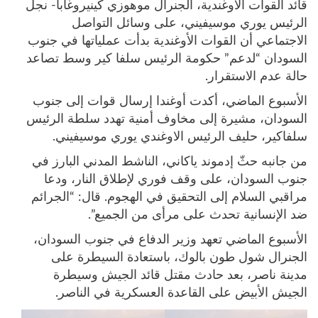
قائد القوات الأوغندية، الجنرال موهوزي كينيروغابا- نجل
الرئيس يوري موسيفيني، على وسائل التواصل
الاجتماعي أن القوات الأوغندية بدأت عملياتها في جنوب
السودان “لدعم” حكومة الرئيس سلفا كير وسط تصاعد
حالة عدم الاستقرار.
الأسبوع الماضي، أكدت أوغندا إرسال قوات إلى جنوب
السودان، مشيرة إلى مخاوف أمنية تهدد سلطة الرئيس
سلفاكير، حليف الرئيس الاوغندي يوري موسيفيني.
من جانبه حثّ إدموند ياكاني، الناشط المدني البارز في
جنوب السودان، على وقف فوري لإطلاق النار، ودعا
مراقبي السلام إلى التحقيق في الهجوم. قال: “الجرائم
ضد الإنسانية تحدث على مرأى من الجميع”.
الأسبوع الماضي تعهد وزير الدفاع في جنوب السودان،
الجنرال شول طون بالوك، باستعادة السيطرة على
مدينة ناصر، بعد حادث مقتل قائد الجيش وسيطرة
الجيش الأبيض على القاعدة العسكرية في الناصر.