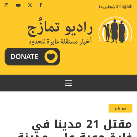
خطي
agram
Youtube
Twitter
Facebook
English
(
الإنجليزية
)
لى
لمحتوى
القائمة
الرئيسية
خبر بارز
مقتل 21 مدينا في