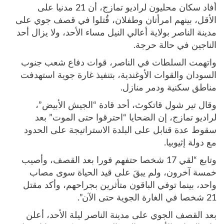
أفاد سكان محليون لراديو تمازج، أن 21 مدنيا على
الأقل، بينهم امرأتان وطفلان، قُتلوا في قصف جوي على
مدينة الناصر بولاية أعالي النيل مساء الأحد، ولا يزال أحد
الناجين في حالة حرجة.
واتهمت السلطات في الناصر، قوات دفاع شعب جنوب
السودان والقوات الأوغندية، بتنفيذ غارة جوية استهدفت
مناطق سكنية ودمر منازل.
وقال تير شول قاتكوث، أحد قادة “الجيش الأبيض”،
لراديو تمازج، إن الضحايا “احترقوا حتى الموت” بعد
سقوط عدة قنابل على البلدة الاستراتيجة على الحدود
مع دولة إثيوبيا.
وتابع “لقي 17 شخصا حتفهم فورا بعد القصف، وأصيب
خمسة آخرون، ولم يبقَ على قيد الحياة سوى مصاب
واحد، بينما توفي الباقون متأثرين بجراحهم، وأكد مقتل
21 شخصا في الغارة الجوية حتى الآن”.
بعد القصف الجوي على مدينة الناصر ليلة الأحد، أعلن