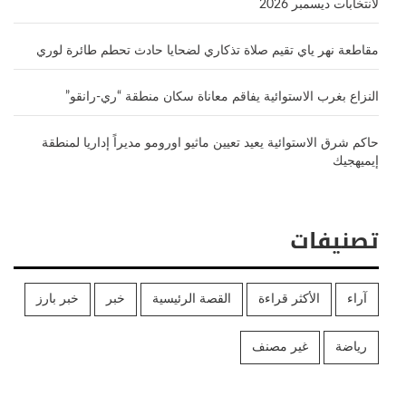
لانتخابات ديسمبر 2026
مقاطعة نهر ياي تقيم صلاة تذكاري لضحايا حادث تحطم طائرة لوري
النزاع بغرب الاستوائية يفاقم معاناة سكان منطقة “ري-رانقو”
حاكم شرق الاستوائية يعيد تعيين ماثيو اورومو مديراً إداريا لمنطقة
إيميهجيك
تصنيفات
آراء
الأكثر قراءة
القصة الرئيسية
خبر
خبر بارز
رياضة
غير مصنف