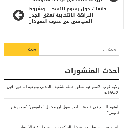
المقالات
خلافات حول رسوم التسجيل وشروط
النزاهة الانتخابية تعمّق الجدل
السياسي في جنوب السودان
البحث
عن:
أحدث المنشورات
ولاية غرب الاستوائية تطلق حملة للتثقيف المدني وتوعية الناخبين قبل
الانتخابات
المتهم الرابع في قضية الناصر يقول إن معتقل “جاموس” “سجن غير
قانوني”
التجار في ياي يطالبون بتدخل الحكومات بسبب ارتفاع الأسعار