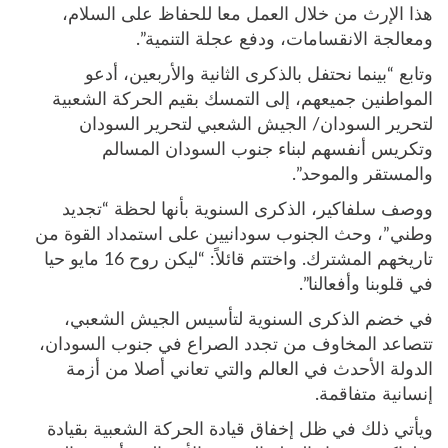
هذا الإرث من خلال العمل معا للحفاظ على السلام،
ومعالجة الانقسامات، ودفع عجلة التنمية”.
وتابع “بينما نحتفل بالذكرى الثانية والأربعين، أدعو
المواطنين جميعهم، إلى التمسك بقيم الحركة الشعبية
لتحرير السودان/ الجيش الشعبي لتحرير السودان
وتكريس أنفسهم لبناء جنوب السودان المسالم
والمستقر والموحد”.
ووصف سلفاكير، الذكرى السنوية بأنها لحظة “تجديد
وطني”، وحث الجنوب سودانيين على استمداد القوة من
تاريخهم المشترك. واختتم قائلاً: “ليكن روح 16 مايو حيا
في قلوبنا وأفعالنا”.
في خضم الذكرى السنوية لتأسيس الجيش الشعبي،
تتصاعد المخاوف من تجدد الصراع في جنوب السودان،
الدولة الأحدث في العالم والتي تعاني أصلا من أزمة
إنسانية متفاقمة.
ويأتي ذلك في ظل إخفاق قيادة الحركة الشعبية بقيادة