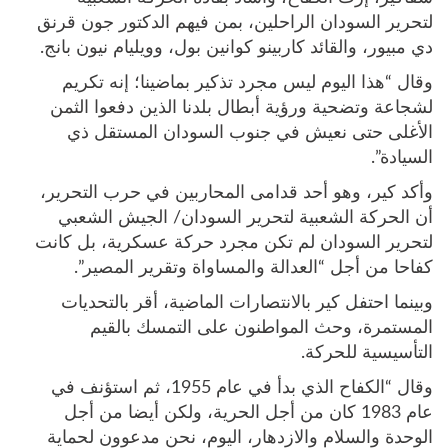
لتحرير السودان الراحلين، بمن فيهم الدكتور جون قرنق
دي مبيور، والقائد كاربينو كوانين بول، وويليام نيون بانج.
وقال “هذا اليوم ليس مجرد تذكير بماضينا؛ إنه تكريم
لشجاعة وتضحية ورؤية أبطال بلدنا الذين دفعوا الثمن
الأغلى حتى نعيش في جنوب السودان المستقل ذي
السيادة”.
وأكد كير، وهو أحد قدامى المحاربين في حرب التحرير،
أن الحركة الشعبية لتحرير السودان/ الجيش الشعبي
لتحرير السودان لم تكن مجرد حركة عسكرية، بل كانت
كفاحا من أجل “العدالة والمساواة وتقرير المصير”.
وبينما احتفل كير بالانتصارات الماضية، أقر بالتحديات
المستمرة، وحث المواطنون على التمسك بالقيم
التأسيسية للحركة.
وقال “الكفاح الذي بدأ في عام 1955، ثم استؤنف في
عام 1983 كان من أجل الحرية، ولكن أيضا من أجل
الوحدة والسلام والازدهار، اليوم، نحن مدعوون لحماية