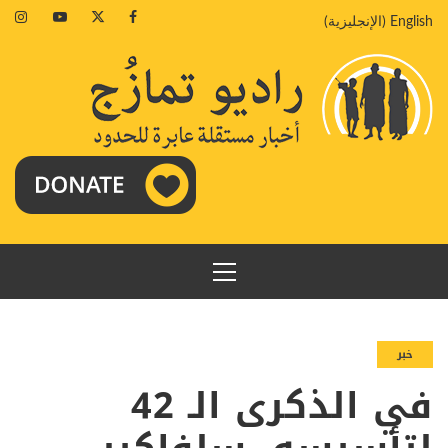
خطي
agram
Youtube
Twitter
Facebook
English
(
الإنجليزية
)
لى
لمحتوى
القائمة
الرئيسية
خبر
في الذكرى الـ 42