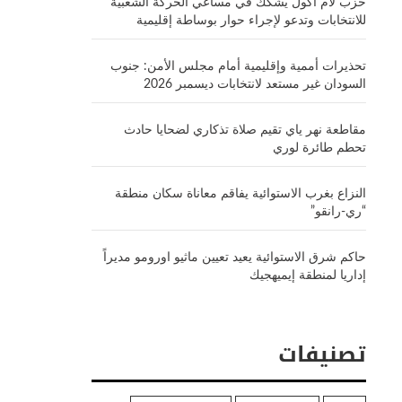
حزب لام أكول يشكك في مساعي الحركة الشعبية
للانتخابات وتدعو لإجراء حوار بوساطة إقليمية
تحذيرات أممية وإقليمية أمام مجلس الأمن: جنوب
السودان غير مستعد لانتخابات ديسمبر 2026
مقاطعة نهر ياي تقيم صلاة تذكاري لضحايا حادث
تحطم طائرة لوري
النزاع بغرب الاستوائية يفاقم معاناة سكان منطقة
“ري-رانقو”
حاكم شرق الاستوائية يعيد تعيين ماثيو اورومو مديراً
إداريا لمنطقة إيميهجيك
تصنيفات