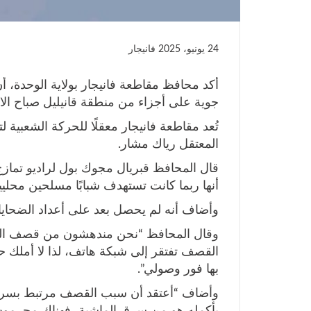
24 يونيو، 2025
فانيجار
أكد محافظ مقاطعة فانيجار بولاية الوحدة
جوية على أجزاء من منطقة قانيليل صباح الاث
تُعد مقاطعة فانيجار معقلًا للحركة الشعبية 
المعتقل رياك مشار.
قال المحافظ قبريال مجوك بول لراديو تمازج
أنها ربما كانت تستهدف شبابًا مسلحين محليي
وأضاف أنه لم يحصل بعد على أعداد الضحايا،
وقال المحافظ “نحن مندهشون من قصف الحكو
القصف تفتقر إلى شبكة هاتف، لذا لا أملك ح
بها فور وصولي”.
وأضاف “أعتقد أن سبب القصف مرتبط بسرقة 
بأكمله هو من سرق الماشية، فهناك مجرمون 