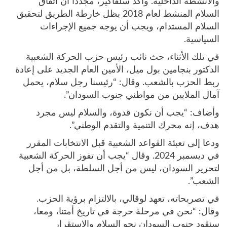
والأنشطة الداخلية. وأكد سلفاكير، مجددا أن اتفاق
السلام المنشط لعام 2018 يظل خارطة الطريق لتحقيق
السلام المستدام، ويجب أن يوجه جميع الإجراءات
السياسية.
في تلك الأثناء، حث نائب رئيس حزب الحركة الشعبية
الدكتور بنجامين بول ميل، الأمين العام الجديد على إعادة
ربط الحزب بالشعب. وقال: “رئيسنا رجل سلام، يحمل
آمال الملايين من مواطني جنوب السودان”.
وأضاف: “يجب أن نكون قدوة، والسلام ليس مجرد
هدف، إنه محرك التنمية والتقدم الوطني”.
ودعا إلى تعبئة القواعد الشعبية قبل الانتخابات المقرر
في ديسمبر 2024. وقال “يجب أن تفوز الحركة الشعبية
لتحرير السودان، ليس من أجل السلطة، بل من أجل
الشعب”.
في تصريحاته، تعهد لوقالي، بالالتزام برؤية الحزب.
وقال: “نحن في مرحلة حرجة في تاريخ أمتنا، ومعا،
سنقود جنوب السودان نحو السلام والاستقرار