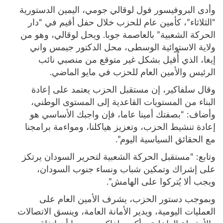
وأدى البروفيسور فول لوقالي جومي، اليمين الدستورية
“الثلاثاء”، كأمين عام للحزب خلال حفل أقيم في “دار
الحركة الشعبية” بالعاصمة جوبا. ويحل لوقالي، وهو من
ولاية الاستوائية الوسطى، محل الدكتور جيمس واني
إيغا، الذي أُقيل بشكل غير متوقع من منصبي نائب
الرئيس والأمين العام للحزب في مايو الماضي.
وقال سلفاكير، إن مستقبل الحزب يعتمد على إعادة
البناء من المستويات القاعدية إلى المستوى الوطني،
وأضاف: “بصفتك أمينا عاما، فإن واجبك الأساسي هو
إعادة تنشيط الحزب، وتعزيز هياكلنا، ومواءمة برامجنا
مع الحقائق السياسية اليوم”.
وتابع: “مستقبل الحركة الشعبية لتحرير السودان يرتكز
على إشراك وتمكين شباب ونساء جنوب السودان،
ويجب ألا يُتركوا على الهامش”.
وبموجب دستور الحزب، يشرف الأمين العام على
العمليات اليومية، ويدير الأمانة العامة، وينسق الاتصالات