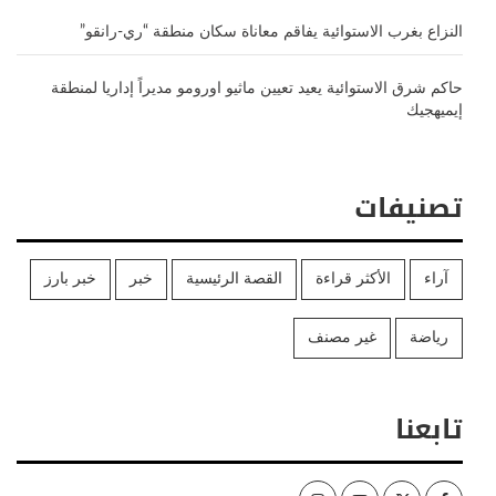
النزاع بغرب الاستوائية يفاقم معاناة سكان منطقة “ري-رانقو”
حاكم شرق الاستوائية يعيد تعيين ماثيو اورومو مديراً إداريا لمنطقة
إيميهجيك
تصنيفات
آراء
الأكثر قراءة
القصة الرئيسية
خبر
خبر بارز
رياضة
غير مصنف
تابعنا