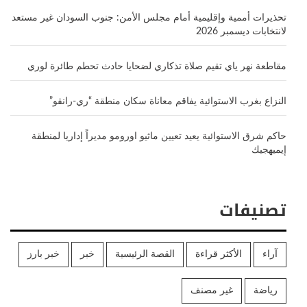
تحذيرات أممية وإقليمية أمام مجلس الأمن: جنوب السودان غير مستعد
لانتخابات ديسمبر 2026
مقاطعة نهر ياي تقيم صلاة تذكاري لضحايا حادث تحطم طائرة لوري
النزاع بغرب الاستوائية يفاقم معاناة سكان منطقة “ري-رانقو”
حاكم شرق الاستوائية يعيد تعيين ماثيو اورومو مديراً إداريا لمنطقة
إيميهجيك
تصنيفات
آراء
الأكثر قراءة
القصة الرئيسية
خبر
خبر بارز
رياضة
غير مصنف