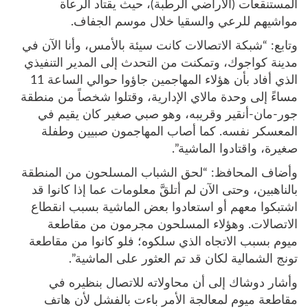
المستنقعات (الأراضي الرطبة)، حيث يقتاد الرعاة
مواشيهم للرعي والسقيا خلال موسم الجفاف.
وتابع: “شبكة الاتصالات كانت سيئة بالأمس، وأنا الآن في
مدينة كواجوك، وتمكنت من التحدث إلى المدير التنفيذي
الذي أفاد بأن هؤلاء المهاجمين جاؤوا حوالي الساعة 11
مساءً إلى وحدة مالاي الإدارية، وقتلوا شخصاً من منطقة
جور-مان-أنقير وقريبه، وهو صبي صغير كان يقيم في
المعسكر نفسه. كما أصاب المهاجمون صبيين وطفلة
صغيرة، واقتادوا الماشية”.
وأضاف المحافظ: “لحق الشباب المسلحون من المنطقة
بالناهبين، وحتى الآن لم أتلقَّ معلومات عما إذا كانوا قد
اشتبكوا معهم أو استعادوا بعض الماشية بسبب انقطاع
الاتصالات. وهؤلاء المسلحون مجرمون من مقاطعة
ميوم بسبب الاتجاه الذي سلكوه؛ فلو كانوا من مقاطعة
تونج الشمالية لكان قد تم العثور على الماشية”.
وأشار دوشاك إلى أن محاولاته للاتصال بنظيره في
مقاطعة ميوم لمعالجة الأمر باءت بالفشل لأن هاتف