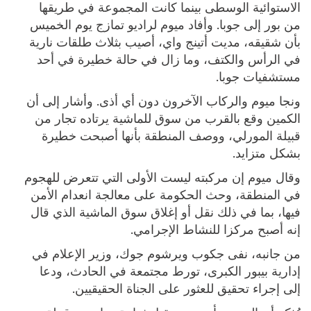
الاستوائية الوسطى بينما كانت المجموعة في طريقها
من بور إلى جوبا. وأفاد ميوم لراديو تمازج يوم الخميس
بأن شقيقه، مديت أتينج واي، أصيب بثلاث طلقات نارية
في الرأس والكتف، وما زال في حالة خطيرة في أحد
مستشفيات جوبا.
ونجا ميوم والركاب الآخرون دون أي أذى. وأشار إلى أن
الكمين وقع بالقرب من سوق للماشية يرتاده تجار من
قبيلة المورلي، ووصف المنطقة بأنها أصبحت خطيرة
بشكل متزايد.
وقال ميوم إن مركبته ليست الأولى التي تتعرض للهجوم
في المنطقة، وحث الحكومة على معالجة انعدام الأمن
فيها، بما في ذلك نقل أو إغلاق سوق الماشية الذي قال
إنه أصبح مركزا للنشاط الإجرامي.
من جانبه، نفى جكوب ويرشوم جوك، وزير الإعلام في
إدارية بيبور الكبرى، تورط مجتمعة في الحادث، ودعا
إلى إجراء تحقيق للعثور على الجناة الحقيقيين.