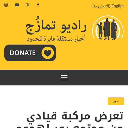
خطي
agram
Youtube
Twitter
Facebook
English
(
الإنجليزية
)
لى
لمحتوى
القائمة
الرئيسية
خبر
تعرض مركبة قيادي