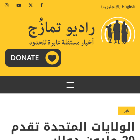
خطي
agram
Youtube
Twitter
Facebook
English
(
الإنجليزية
)
لى
لمحتوى
القائمة
الرئيسية
خبر
الولايات المتحدة تقدم