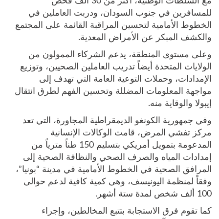
مع السلطات الوطنية، أكثر من 30 ألف فحص
للمسافرين في جنوب السودان، ودربت العاملين في
الخطوط الأمامية لتحسين المراقبة القائمة على المجتمع
والكشف المبكر عن الأمراض المعدية.
وعلى مستوى المنطقة، يدعم الشركاء الممولون من
الولايات المتحدة أيضاً تدريب العاملين الصحيين، وتوزيع
الإمدادات، وحملات التوعية العامة التي تهدف إلى
مواجهة المعلومات المضللة وتحسين الفهم لطرق انتقال
إيبولا والوقاية منه.
وفي جمهورية الكونغو الديمقراطية المجاورة، التي تعد
مركز تفشي المرض، قامت الوكالات الإنسانية
المدعومة بتمويل أمريكي بتسليم 150 طناً مترياً من
إمدادات المياه والصرف الصحي والنظافة الصحية إلى
المرافق الصحية في الخطوط الأمامية في مدينة “بونيا”،
وفقاً لمنظمة اليونيسف، وهي كمية كافية لدعم حوالي
100 ألف شخص لمدة ستة أشهر.
كما تقوم فرق الاستجابة بتتبع المخالطين، وإجراء