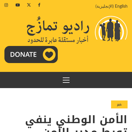
خطي
agram
Youtube
Twitter
Facebook
English
(
الإنجليزية
)
لى
لمحتوى
القائمة
الرئيسية
خبر
الأمن الوطني ينفي