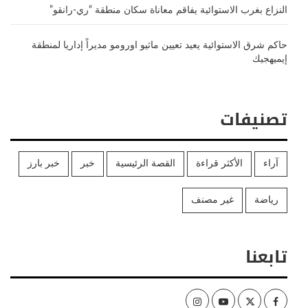
النزاع بغرب الاستوائية يفاقم معاناة سكان منطقة “ري-رانقو”
حاكم شرق الاستوائية يعيد تعيين ماثيو اورومو مديراً إداريا لمنطقة
إيميهجيك
تصنيفات
آراء
الأكثر قراءة
القصة الرئيسية
خبر
خبر بارز
رياضة
غير مصنف
تابعنا
Instagram
Youtube
Twitter
Facebook