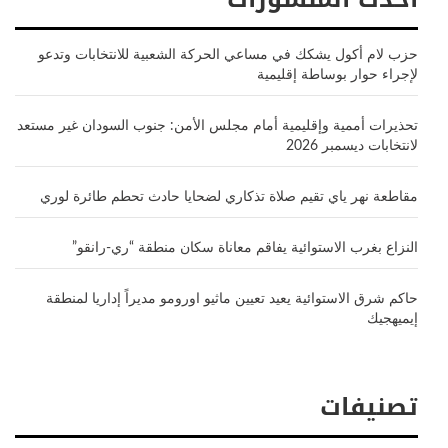
حزب لام أكول يشكك في مساعي الحركة الشعبية للانتخابات وتدعو
لإجراء حوار بوساطة إقليمية
تحذيرات أممية وإقليمية أمام مجلس الأمن: جنوب السودان غير مستعد
لانتخابات ديسمبر 2026
مقاطعة نهر ياي تقيم صلاة تذكاري لضحايا حادث تحطم طائرة لوري
النزاع بغرب الاستوائية يفاقم معاناة سكان منطقة “ري-رانقو”
حاكم شرق الاستوائية يعيد تعيين ماثيو اورومو مديراً إداريا لمنطقة
إيميهجيك
تصنيفات