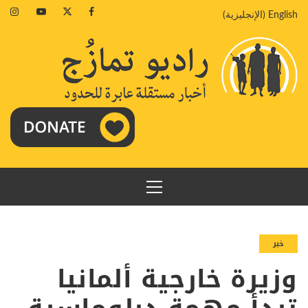
خطي
agram
Youtube
Twitter
Facebook
English
(
الإنجليزية
)
لى
لمحتوى
القائمة
الرئيسية
خبر
وزيرة خارجية ألمانيا