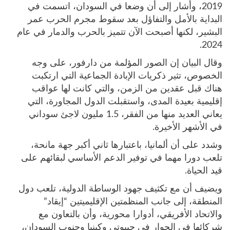
2019، وأشار إلى أن وضعا في السودان، اتسمت في
البداية بالأمل والتفاؤل بعد سقوط مجرم الحرب عمر
البشير، لكنها أصبحت الآن تتميز بالحرب والدمار في عام
2024.
وقال البيان إن الصور المؤلمة من دارفور، على وجه
الخصوص، تثير ذكريات الإبادة الجماعية التي ارتكبت
هناك قبل عقدين من الزمن، والتي كانت لها عواقب
إقليمية بعيدة المدى، واستقبلت الدول المجاورة، التي
يعاني العديد منها من الفقر، 1.5 مليون لاجئ سوداني
في الأشهر الأخيرة.
وشدد على أن ألمانيا، باعتبارها ثاني أكبر جهة مانحة،
تلعب دورا مهما في توفير الدعم الأساسي لبقائهم على
قيد الحياة.
ويضيف أن مع تكثيف جهود الوساطة الدولية، تلعب دول
المنطقة، إلى جانب المنظمتين الإقليميتين “إيقاد”
والاتحاد الأفريقي، أدوارا محورية، وأن بالتعاون مع
شركائها في الحوار في جيبوتي وكينيا وجنوب السودان،