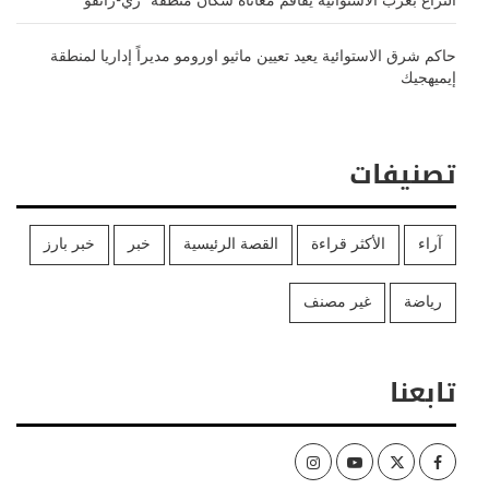
النزاع بغرب الاستوائية يفاقم معاناة سكان منطقة “ري-رانقو”
حاكم شرق الاستوائية يعيد تعيين ماثيو اورومو مديراً إداريا لمنطقة
إيميهجيك
تصنيفات
آراء
الأكثر قراءة
القصة الرئيسية
خبر
خبر بارز
رياضة
غير مصنف
تابعنا
Instagram
Youtube
Twitter
Facebook